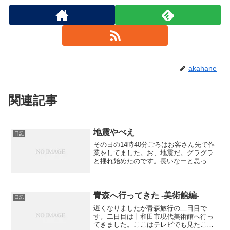
akahane
関連記事
地震やべえ
日記
その日の14時40分ごろはお客さん先で作
業をしてました。お、地震だ。グラグラ
と揺れ始めたのです。長いなーと思って
いたら、だんだん揺れが強くなってきて
「避難しろ！」と誰かが叫びました。外
に出るとわらわらと人が集まってきまし
た。上着も脱いでいた...
青森へ行ってきた -美術館編-
日記
遅くなりましたが青森旅行の二日目で
す。二日目は十和田市現代美術館へ行っ
てきました。ここはテレビでも見たこと