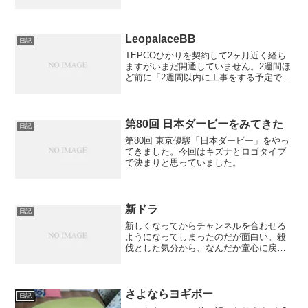
がある、でかいおばさんがいる美術館で
す。観光雑誌にも載っていて楽しみにし
ていたところです。
LeopalaceBB
日記
TEPCOひかりを契約して2ヶ月近く経ち
ますがいまだ開通していません。2週間ほ
ど前に「2週間以内に工事をする予定で
す。」という手紙が来ていたのですが進
捗はありません。そんなときレオパレス
から封筒が届きました。中をあけるとブ
ロードバンド・レオ...
第80回 日本ダービーをみてきた
日記
第80回 東京優駿「日本ダービー」をやっ
てきました。今回はキズナとロゴタイプ
で決まりと思っていました。
新ドラ
日記
新しくなってからチャンネルを合わせる
ようになってしまったのだが面白い。殺
伐とした気分から、なんだか童心に戻っ
た気がしました。
さよならヨギボー
日記