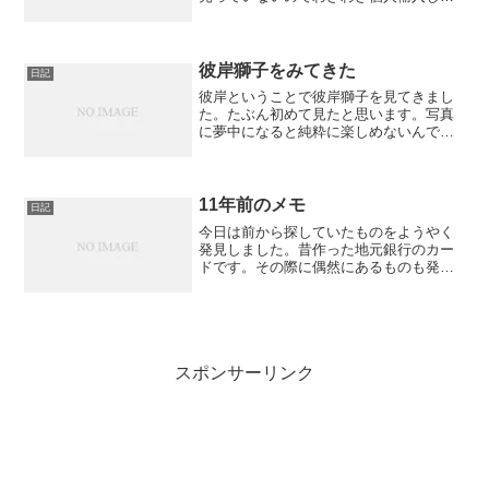
のでした。代理店に頼むと売ってくれる
と、あとで知ったんですけどね。
彼岸獅子をみてきた
日記
彼岸ということで彼岸獅子を見てきまし
た。たぶん初めて見たと思います。写真
に夢中になると純粋に楽しめないんです
よね。ほどほどに写真を撮った後、のん
びり見てきました。
11年前のメモ
日記
今日は前から探していたものをようやく
発見しました。昔作った地元銀行のカー
ドです。その際に偶然にあるものも発見
したのです。カード類は駄菓子屋に置い
てある透明のプラスチックのような容器
に入れていました。なかにはいろいろな
会員カードやポイントカー...
スポンサーリンク