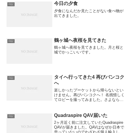
今日の夕食
日記
夕食になんだか見たことがない食べ物が
出てきました。
鶴ヶ城へ夜桜を見てきた
日記
鶴ヶ城へ夜桜を見てきました。月と桜と
城でかっこいいです。
タイへ行ってきた4 再びバンコク
日記
へ
楽しかったプーケットから帰らないとい
けません。再びバンコクへ！ 名残惜しく
てロビーを撮ってみました。さよならプ
ーケット。
Quadraspire QAV届いた
日記
2ヶ月近く前に注文していたQuadraspire
QAVが届きました。QAVはなぜか日本で
売っていないのでわざわざ個人輸入した