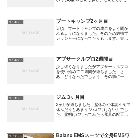
いうVAAMを飲んでみた。なんだかいつ
もより汗の出方が激しいような気がす
る！なんとなくプラシーボ効果で発汗し
てる気もする！なんだかんだでワークア
ウトは終わりシャワーを...
ブートキャンプ2ヶ月目
ダイエット
近頃、ブートキャンプの成果をよく聞か
れるようになりました。そのため結構プ
レッシャーになってたりもします。実は
また座骨神経痛が再発してきて実際には
1.5ヶ月ぐらいしかやってないです。なん
となく痩せると腰痛が出ているような気
がしてます。太ってた...
アブサークルプロ2週間目
ダイエット
少し遅くなりましたがアブサークルプロ
を使い始めて二週間が経ちました。さ
あ、どうなったでしょう。その前に一
言、この土日飲み会とかで食べまくりま
した！正直、測定なんてしたくない！
ジム 3ヶ月目
ダイエット
3ヶ月が経ちました。盆休みや体調不良で
休んだりとあまりジムに行けない月でし
た。盆明けに行ってみたら器具の配置な
ど変わっていてなんだか違うところに来
た気分になるほどでした。新しい配置は
かなり使いやすくなりました。体重も順
調に減っています。なん...
Balanx EMSスーツで全身EMSワ
ダイエット