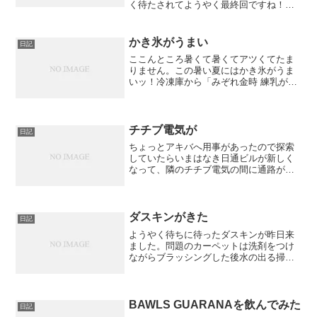
く待たされてようやく最終回ですね！な
にげにCMにびっくり！ 猫物語なんて出
るんだ！GWの話だそうです。うわー、読
んでみてー！！やっぱ、アニメで傷物語
かき氷がうまい
日記
やるのかなあっ...
ここんところ暑くて暑くてアツくてたま
りません。この暑い夏にはかき氷がうま
いッ！冷凍庫から「みぞれ金時 練乳が
け」を取り出した。
チチブ電気が
日記
ちょっとアキバへ用事があったので探索
していたらいまはなき日通ビルが新しく
なって、隣のチチブ電気の間に通路が出
来て、なんだかおしゃれな感じになって
ました。って、チチブ電気がない！？
「秋葉原クレーン研究所」になっていま
す。おでん缶で有名になった...
ダスキンがきた
日記
ようやく待ちに待ったダスキンが昨日来
ました。問題のカーペットは洗剤をつけ
ながらブラッシングした後水の出る掃除
機でぐいぐい掃除していました。ものの
10分ぐらいで終わったでしょうか。水で
濡れているので1日ぐらい放置しておくと
いいそうです。その後...
BAWLS GUARANAを飲んでみた
日記