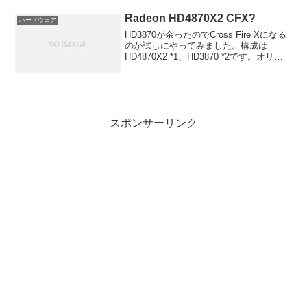
も見るかなと思ったらどこにも載ってい
ませ...
Radeon HD4870X2 CFX?
ハードウェア
HD3870が余ったのでCross Fire Xになる
のか試しにやってみました。構成は
HD4870X2 *1、HD3870 *2です。オリジ
ナルサイズ2560x1920オリジナルサイズ
2560x1920一番下の段はそのままでは刺
さらなかった...
スポンサーリンク