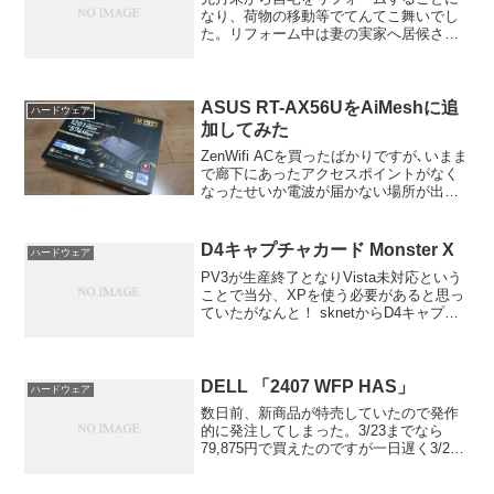
なり、荷物の移動等でてんてこ舞いでし
た。リフォーム中は妻の実家へ居候させ
てもらっているのですがネット環境があ
りません。ただでさえブログ更新が滞っ
ているので、モバイルWiFiを使って更新
することにしました。
ASUS RT-AX56UをAiMeshに追
ハードウェア
加してみた
ZenWifi ACを買ったばかりですが､いまま
で廊下にあったアクセスポイントがなく
なったせいか電波が届かない場所が出来
て不便なため追加購入しました｡
D4キャプチャカード Monster X
ハードウェア
PV3が生産終了となりVista未対応という
ことで当分、XPを使う必要があると思っ
ていたがなんと！ sknetからD4キャプチ
ャーカードを出すそうです！！しかも来
週発売！ ツクモで予約を受け付けている
そうです。ああ、気づくのが遅かった。
明日...
DELL 「2407 WFP HAS」
ハードウェア
数日前、新商品が特売していたので発作
的に発注してしまった。3/23までなら
79,875円で買えたのですが一日遅く3/24
に87,795円で購入。納期は通常納期+2週
間とのこと。一週間が経ち、レビューで