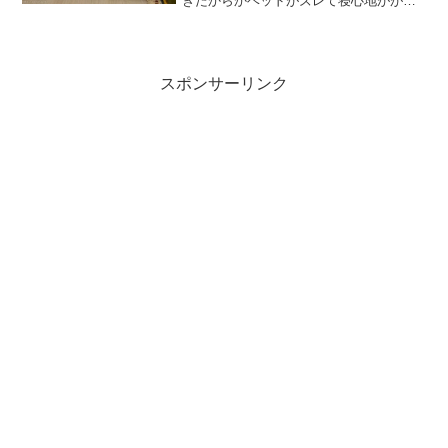
きたからかベッドがズレて寝心地がが最
悪な状態がほぼ毎日続いてみたので対策
してみました。
スポンサーリンク