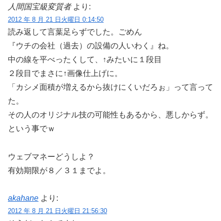
人間国宝級変質者
より:
2012 年 8 月 21 日火曜日 0:14:50
読み返して言葉足らずでした。ごめん
『ウチの会社（過去）の設備の人いわく』ね。
中の線を平べったくして、↑みたいに１段目
２段目でまさに↑画像仕上げに。
「カシメ面積が増えるから抜けにくいだろぉ」って言って
た。
その人のオリジナル技の可能性もあるから、悪しからず。
という事でｗ
ウェブマネーどうしよ？
有効期限が８／３１までよ。
akahane
より:
2012 年 8 月 21 日火曜日 21:56:30