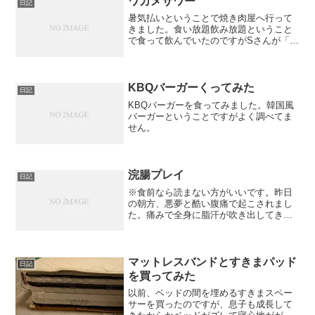
ワカメサワー
日記
暑気払いということで焼き肉屋へ行って
きました。食い放題飲み放題ということ
で食って飲んでいたのですがSさんが「ワ
カメスープ」と頼んでいたので、冗談で
「ワカメサワー！」と頼んでみたところ
本当にきちゃいました。左がくだんのワ
カメサワーです。
KBQバーガーくってみた
日記
KBQバーガーを食ってみました。韓国風
バーガーということですがよく調べてま
せん。
浣腸プレイ
日記
※食前なら読まない方がいいです。昨日
の朝方、悪夢と酷い腹痛で起こされまし
た。痛みで全身に脂汗が吹き出してきま
す。睡魔と腹痛で最悪の状態です。眠い
ので電気を消していたのですが、怖くな
り点けたり消したり、点けたりと半狂乱
状態になるほど痛みました...
マットレスバンドとすきまパッド
日記
を買ってみた
以前、ベッドの間を埋めるすきまスペー
サーを買ったのですが、息子も成長して