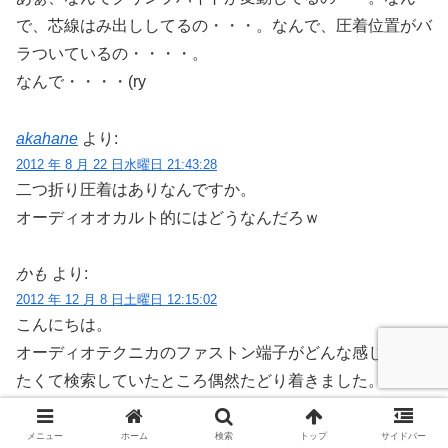
で、芯線はみ出ししてるの・・・。なんで、圧着位置がバ
ラついているの・・・・。
なんで・・・・(ry
akahane
より:
2012 年 8 月 22 日水曜日 21:43:28
二つ折り圧着はありなんですか。
オーディオオカルト的にはどうなんだろｗ
かも
より:
2012 年 12 月 8 日土曜日 12:15:02
こんにちは。
オーディオテクニカのファストン端子がどんな感じが知り
たくて検索していたところ偶然たどり着きました。
もう解決されたかもしれませんが、ファストン端子が上手
くかしめられない件についてです。
メニュー
ホーム
検索
トップ
サイドバー