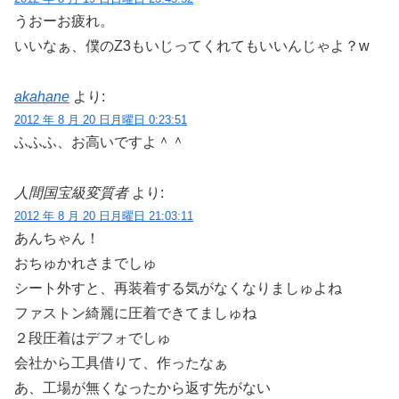
うおーお疲れ。
いいなぁ、僕のZ3もいじってくれてもいいんじゃよ？w
akahane
より:
2012 年 8 月 20 日月曜日 0:23:51
ふふふ、お高いですよ＾＾
人間国宝級変質者
より:
2012 年 8 月 20 日月曜日 21:03:11
あんちゃん！
おちゅかれさまでしゅ
シート外すと、再装着する気がなくなりましゅよね
ファストン綺麗に圧着できてましゅね
２段圧着はデフォでしゅ
会社から工具借りて、作ったなぁ
あ、工場が無くなったから返す先がない