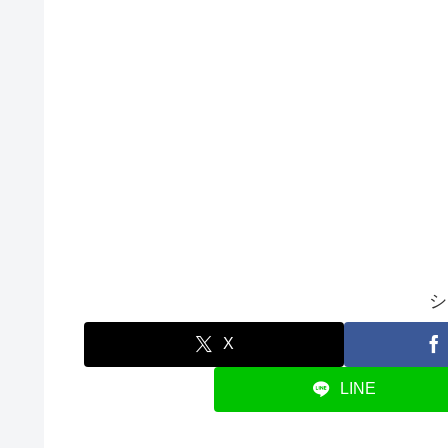
シ
X
LINE