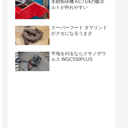
木材粉砕機 KC71/4の蝶ボ
ルトが外れやすい
スーパーフード タマリンド
がクセになるうまさ
平地を刈るならクサノザウ
ルス WGC530PLUS