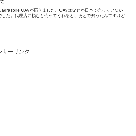
いた
draspire QAVが届きました。QAVはなぜか日本で売っていない
でした。代理店に頼むと売ってくれると、あとで知ったんですけど
ンサーリンク