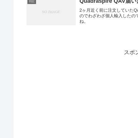
Quadraspire QAV届
日記
2ヶ月近く前に注文していたQua
のでわざわざ個人輸入したの
ね。
スポ