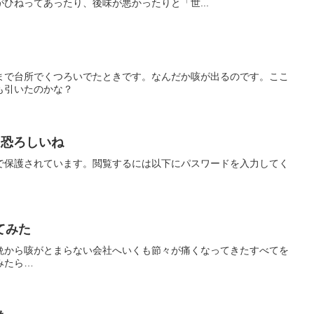
ひねってあったり、後味が悪かったりと「世...
まで台所でくつろいでたときです。なんだか咳が出るのです。ここ
も引いたのかな？
て恐ろしいね
で保護されています。閲覧するには以下にパスワードを入力してく
てみた
晩から咳がとまらない会社へいくも節々が痛くなってきたすべてを
みたら…