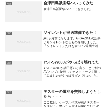
会津田島祇園祭へいってみた
日記
会津田島祇園祭へいってきました。
ソイレントが発送準備できた！
日記
約8ヶ月前になります。GIGAZINEの記事
よりソイレントなるものを知りました。
「ソイレント」だけを食べて2週間生活す
ると何が起こるのか？そのとき気になっ
て注文してしまったのです。
YST-SW800がやっぱり壊れてた
日記
YST-SW800が調子悪いと言うことで別の
AVアンプに接続してテストトーンを流し
てみましたがやっぱりダメでした。うわ
ー、完全に壊れてるーということで、よ
く分からないけど中身を開けてみまし
た。
テスターの電池を交換しようとし
日記
たら・・・
ここ数日、ケーブル作成が続きテスター
を使おうと思ったら電池が切れていたの