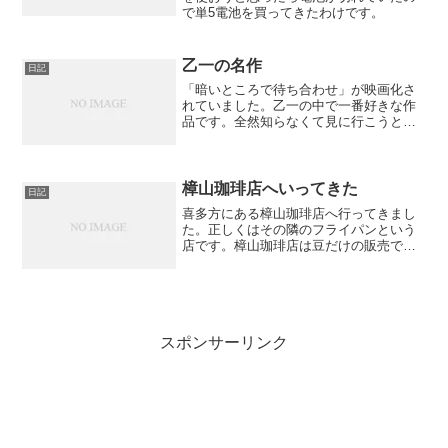
で単5電池を買ってきたわけです。
乙一の名作
日記
「暗いところで待ち合わせ」が映画化さ
れていました。乙一の中で一番好きな作
品です。全然知らなくて見に行こうと思
ったらほとんど上映が終わってるじゃな
いですか！うあー！！ すげぇみた
い！！！！まだ上映しているわずかの劇
場も今年中には終わりそうです...
樟山珈琲店へいってきた
日記
喜多方にある樟山珈琲店へ行ってきまし
た。正しくはその隣のフライパンという
店です。樟山珈琲店は豆だけの販売でフ
ライパンが喫茶店となってます。
スポンサーリンク