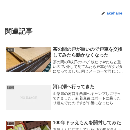
akahane
関連記事
茶の間の戸が重いので戸車を交換
日記
してみたら動かなくなった
茶の間の3枚戸の中で1枚だけやたらと重
いので､外して見てみたら戸車がガタガタ
になってました｡同じメーカーで同じよう
なものがあったのでこれに交換してみま
す｡
河口湖へ行ってきた
日記
山梨県の河口湖西湖へキャンプしに行っ
てきました。到着直後はボートに乗った
り遊んでたのですが午後になったら、雨
が降ったりやんだりの天気でバーベキュ
ーをやってました。ひたすら飲んで食っ
てでマジ苦しかったです。一泊した後、
渋滞するからと急いで帰っ...
100年ドラえもんを開封してみた
日記
本屋さんに注文していた｢100年ドラえも