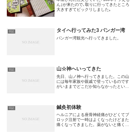
ん｣が来たので､取りに行ってきたところ
大きすぎてビックリしました｡
タイへ行ってみた3 パンガー湾
日記
パンガー湾観光へ行ってきました。
山☆神へいってきた
日記
先日、山ノ神へ行ってきました。この山
には毎年家族や親戚で登っているのです
がいままでどこだか知らなかったという
か聞いても忘れてたというか、今回初め
て覚える気になりました。まぁ、場所な
んでどうでもいいですよね。
鍼灸初体験
日記
ヘルニアによる座骨神経痛がひどくてブ
ロック注射で一時はよくなったけどまた
痛くなってきました。薬がないと痛くて
眠れないぐらいです。そこで鍼灸の専門
へ行ってきました。厳密には整体で鍼は