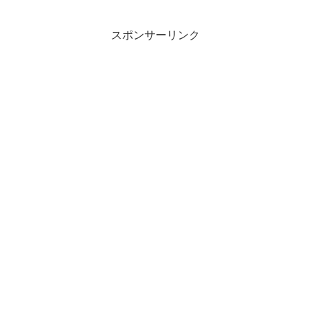
ちょっとやったので初体験ではないので
すが鍼灸の専門では初めて...
スポンサーリンク