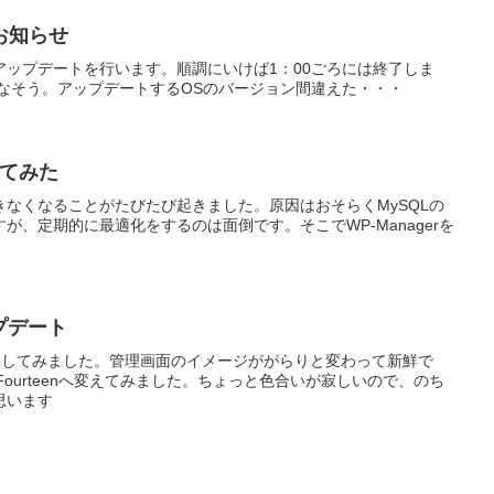
お知らせ
バのアップデートを行います。順調にいけば1：00ごろには終了しま
にいかなそう。アップデートするOSのバージョン間違えた・・・
れてみた
なくなることがたびたび起きました。原因はおそらくMySQLの
が、定期的に最適化をするのは面倒です。そこでWP-Managerを
ップデート
ップデートしてみました。管理画面のイメージががらりと変わって新鮮で
yFourteenへ変えてみました。ちょっと色合いが寂しいので、のち
思います