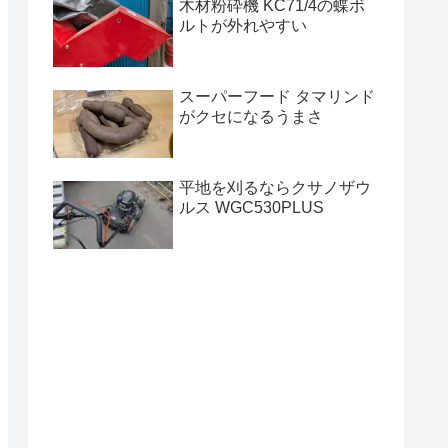
木材粉砕機 KC71/4の蝶ボ
ルトが外れやすい
スーパーフード タマリンド
がクセになるうまさ
平地を刈るならクサノザウ
ルス WGC530PLUS