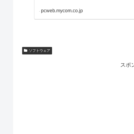
pcweb.mycom.co.jp
ソフトウェア
スポ