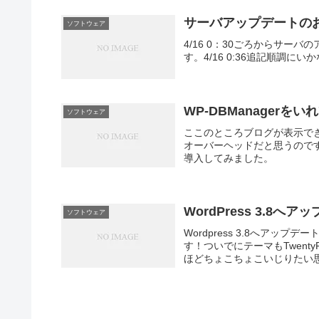
サーバアップデートの
ソフトウェア
4/16 0：30ごろからサー
す。4/16 0:36追記順調
WP-DBManagerをい
ソフトウェア
ここのところブログが表示でき
オーバーヘッドだと思うのです
導入してみました。
WordPress 3.8へア
ソフトウェア
Wordpress 3.8へア
す！ついでにテーマもTwent
ほどちょこちょこいじりたい