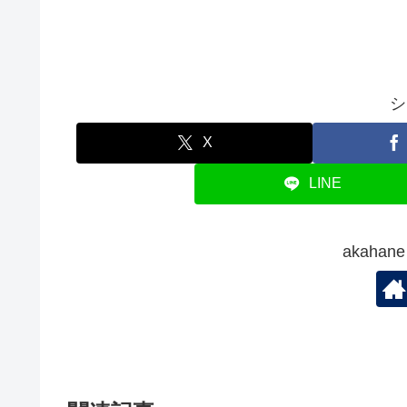
シ
X
LINE
akaha