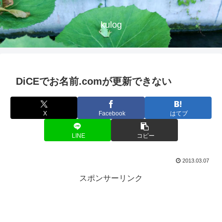
kulog
DiCEでお名前.comが更新できない
X
Facebook
はてブ
LINE
コピー
2013.03.07
スポンサーリンク