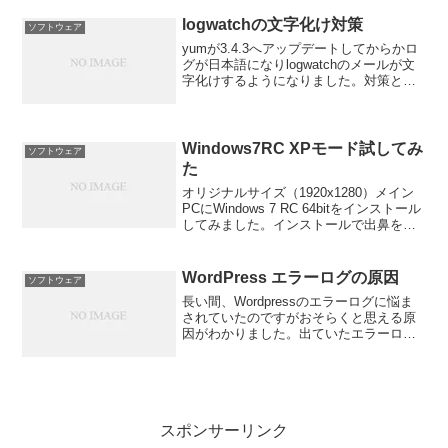
Warning: reset() expects parameter 1 to
b...
logwatchの文字化け対策
ソフトウェア
yumが3.4.3へアップデートしてからかロ
グが日本語になりlogwatchのメールが文
字化けするようになりました。対策とし
て下記ファイルを書き換えま
す。/usr/share/logwatch/scripts/logwatch.
plバージョ...
Windows7RC XPモード試してみ
ソフトウェア
た
オリジナルサイズ（1920x1280）メイン
PCにWindows 7 RC 64bitをインストール
してみました。インストールで出鼻をく
じかれたのはRAIDカードドライバです。
RocketRAID 2640X4の64bitドライバがな
くてH...
WordPress エラーログの原因
ソフトウェア
長い間、Wordpressのエラーログに悩ま
されていたのですがおそらくと思える原
因がわかりました。出ていたエラーログ
は以下のようなものです。PHP Warning:
reset() expects parameter 1 to be arr...
スポンサーリンク