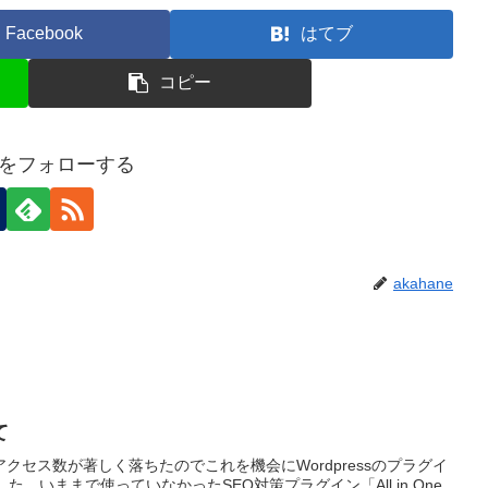
Facebook
はてブ
コピー
neをフォローする
akahane
て
クセス数が著しく落ちたのでこれを機会にWordpressのプラグイ
た。いままで使っていなかったSEO対策プラグイン「All in One