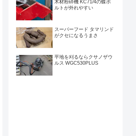
木材粉砕機 KC71/4の蝶ボ
ルトが外れやすい
スーパーフード タマリンド
がクセになるうまさ
平地を刈るならクサノザウ
ルス WGC530PLUS