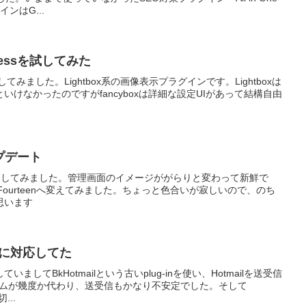
インはG...
dPressを試してみた
essを試してみました。Lightbox系の画像表示プラグインです。Lightboxは
けなかったのですがfancyboxは詳細な設定UIがあって結構自由
ップデート
ップデートしてみました。管理画面のイメージががらりと変わって新鮮で
yFourteenへ変えてみました。ちょっと色合いが寂しいので、のち
思います
MTPに対応してた
いましてBkHotmailという古いplug-inを使い、Hotmailを送受信
システムが幾度か代わり、送受信もかなり不安定でした。そして
...