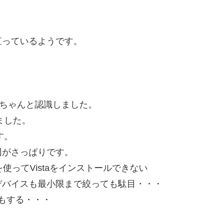
直っているようです。
・
みたらちゃんと認識しました。
ました。
す。
因がさっぱりです。
を使ってVistaをインストールできない
デバイスも最小限まで絞っても駄目・・・
気もする・・・