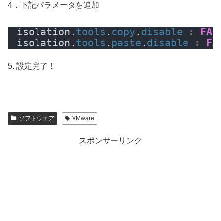
4．下記パラメータを追加
isolation.
tools
.
copy
.
disable
:
FAL
isolation.
tools
.
paste
.
disable
:
FA
5. 設定完了！
ソフトウェア
VMware
スポンサーリンク