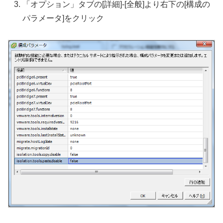
「オプション」タブの[詳細]-[全般]より右下の[構成の
パラメータ]をクリック