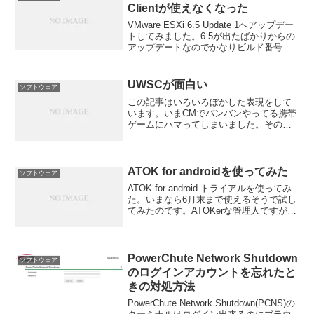
Clientが使えなくなった
VMware ESXi 6.5 Update 1へアップデー
トしてみました。6.5が出たばかりからの
アップデートなのでかなりビルド番号上
がってます。旧： ESXi 6.5 Build
4564106新： ESXi 6.5U1 Build 7...
UWSCが面白い
ソフトウェア
この記事はいろいろぼかした表現をして
います。いまCMでバンバンやってる携帯
ゲームにハマってしまいました。そのゲ
ームは効率よくレベルを上げるためには
単純作業を行う必要があります。です
が、同じことを何度もやってると時間も
かかるし面倒です。という...
ATOK for androidを使ってみた
ソフトウェア
ATOK for android トライアルを使ってみ
た。いまなら6月末まで使えるそうで試し
てみたのです。ATOKerな管理人ですが携
帯まではいらねえだろうと思っていまし
た。ところが！
PowerChute Network Shutdown
ソフトウェア
のログインアカウントを忘れたと
きの対処方法
PowerChute Network Shutdown(PCNS)の