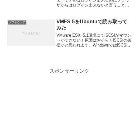
ターミナルはログイン出来るのにブラウ
ザからはログイン出来ないと言うことが
あります｡これはアカウントが別に管理さ
れているからです｡
VMFS-5をUbuntuで読み取って
ソフトウェア
みた
VMware ESXi 5.1環境にてiSCSIがマウン
トができない！原因はおそらくiSCSIの破
損かと思われます。WindowsではiSCSIを
マウントできますがファイルシステムが
VMFS-5なので読めない！ どうしよう！
ということで抽出...
スポンサーリンク