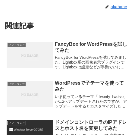
akahane
関連記事
FancyBox for WordPressを試し
ソフトウェア
てみた
FancyBox for WordPressを試してみまし
た。Lightbox系の画像表示プラグインで
す。Lightboxは設定などが手動でいじら
ないといけなかったのですがfancyboxは
詳細な設定UIがあって結構自由にいじれ
ます。バック...
WordPressで子テーマを使って
ソフトウェア
みた
いま使っているテーマ「Twenty Twelve」
が1.2へアップデートされたのですが、ア
ップデートをするとカスタマイズしたも
のがすべて初期化されてしまうというこ
とで躊躇していました。なにか方法がな
いかなと調べたら「子テーマ」なるもの
ドメインコントローラのIPアドレ
ソフトウェア
を発見...
スとホスト名を変更してみた