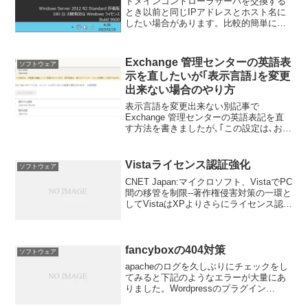
ドメインコントローラサーバを交換する
とき以前と同じIPアドレスとホスト名に
したい場合があります。比較的簡単に行
う方法が分かりましたのでメモとして残
します。なお、検証はWindows Server
2012 R2で行っています。
Exchange 管理センターの英語表
ソフトウェア
示を直したいが｢表示言語｣を変更
出来ない場合のやり方
表示言語を変更出来ない別記事で
Exchange 管理センターの英語表記を直
す方法を書きましたが､｢この設定は､おき
ゃくさまの組織によって管理されていま
す｡表示言語は､ここのアプリケーション
を使用して設定できます｡｣とメッセージ
Vistaライセンス認証強化
ソフトウェア
があり｢表示言...
CNET Japan:マイクロソフト、VistaでPC
間の移管を制限--著作権侵害対策の一環と
してVistaはXPよりさらにライセンス認証
を強化するそうです。Vistaのリテールパ
ッケージ製品で、新しいマシンへのOSの
移管が許されるのは、1...
fancyboxの404対策
ソフトウェア
apacheのログを久しぶりにチェックをし
てみると下記のようなエラーが大量にあ
りました。Wordpressのプラグイン
fancybox関係のようです。