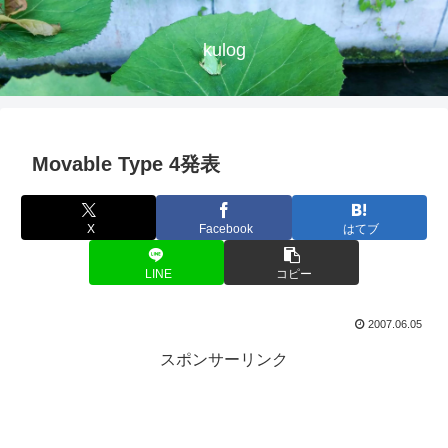
kulog
Movable Type 4発表
X
Facebook
はてブ
LINE
コピー
2007.06.05
スポンサーリンク