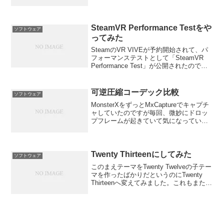
していないのと文字コードがShift-JISだ
ったりするので別のソフトを使ってま
す。使用しているのは、no-i...
SteamVR Performance Testをや
ソフトウェア
ってみた
SteamのVR VIVEが予約開始されて、パ
フォーマンステストとして「SteamVR
Performance Test」が公開されたので試
してみました。
可逆圧縮コーデック比較
ソフトウェア
MonsterXをずっとMxCaptureでキャプチ
ャしていたのですが毎回、微妙にドロッ
プフレームが起きていて気になっていま
した。ということで、アマレコTVに乗り
換えてみました。アマレコTVはAMVとい
う独自コーデックをインストールしない
と...
Twenty Thirteenにしてみた
ソフトウェア
このまえテーマをTwenty Twelveの子テー
マを作ったばかりだというのにTwenty
Thirteenへ変えてみました。これもまた子
テーマを使ってみました。子テーマ便利
すぎ！