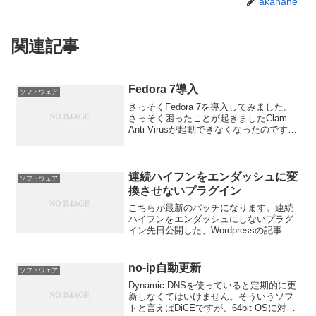
akahane
関連記事
Fedora 7導入
ソフトウェア
さっそくFedora 7を導入してみました。
さっそく困ったことが起きましたClam
Anti Virusが起動できなくなったのです。
0.88から0.90にバージョンアップされた
わけですがなぜか定義ファイル更新が出
来ません。libcurl.s...
連続ハイフンをエンダッシュに変
ソフトウェア
換させないプラグイン
こちらが最新のパッチになります。連続
ハイフンをエンダッシュにしないプラグ
イン先日公開した、Wordpressの記事内
で連続したハイフンを自動的にエンダッ
シュに変換させないプラグインのバグ修
正をしました。
no-ip自動更新
ソフトウェア
Dynamic DNSを使っていると定期的に更
新しなくてはいけません。そういうソフ
トと言えばDiCEですが、64bit OSに対応