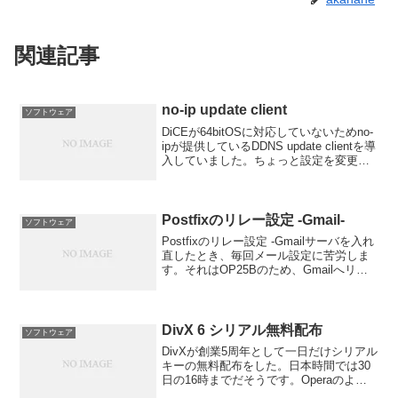
関連記事
no-ip update client
ソフトウェア
DiCEが64bitOSに対応していないためno-
ipが提供しているDDNS update clientを導
入していました。ちょっと設定を変更す
ることがあったので導入方法をメモとし
て残します。まず、クライアントをイン
ストールします。# wg...
Postfixのリレー設定 -Gmail-
ソフトウェア
Postfixのリレー設定 -Gmailサーバを入れ
直したとき、毎回メール設定に苦労しま
す。それはOP25Bのため、Gmailへリレ
ーさせているのですが毎回、記憶があい
まいで設定を覚えていないのです。とい
うことでメモを残すことにしました。
DivX 6 シリアル無料配布
ソフトウェア
DivXが創業5周年として一日だけシリアル
キーの無料配布をした。日本時間では30
日の16時までだそうです。Operaのよう
に配布終了後にはフリーにしましたとか