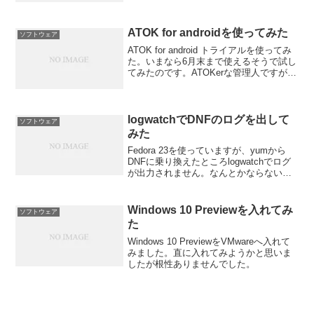
発表したりして
ATOK for androidを使ってみた
ソフトウェア
ATOK for android トライアルを使ってみ
た。いまなら6月末まで使えるそうで試し
てみたのです。ATOKerな管理人ですが携
帯まではいらねえだろうと思っていまし
た。ところが！
logwatchでDNFのログを出して
ソフトウェア
みた
Fedora 23を使っていますが、yumから
DNFに乗り換えたところlogwatchでログ
が出力されません。なんとかならないか
とググってみましたが、まだ対応してい
ないようです。ということで手動で追加
してみました。
Windows 10 Previewを入れてみ
ソフトウェア
た
Windows 10 PreviewをVMwareへ入れて
みました。直に入れてみようかと思いま
したが根性ありませんでした。