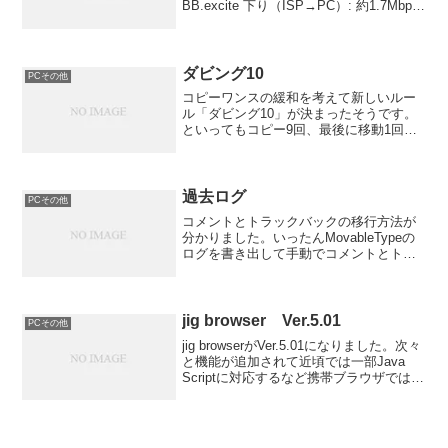
BB.excite 下り（ISP→PC）: 約1.7Mbps
上り（PC→ISP）: 約700kbpsYahoo!BB
下り（ISP→PC）: 3.54M...
ダビング10
PCその他
コピーワンスの緩和を考えて新しいルー
ル「ダビング10」が決まったそうです。
といってもコピー9回、最後に移動1回と
いう孫コピーは出来ない微妙な変更で
す。しかもHDD搭載機器のみの動作でこ
のルール変更によって恩恵はどれぐらい
あるでしょうか。HD...
過去ログ
PCその他
コメントとトラックバックの移行方法が
分かりました。いったんMovableTypeの
ログを書き出して手動でコメントとトラ
ックバックを書き込んでいきま
す・・・・・・数時間後、気が狂いそう
です！！肩は痛いわ、目はしょぼしょぼ
してきます。それでもが...
jig browser Ver.5.01
PCその他
jig browserがVer.5.01になりました。次々
と機能が追加されて近頃では一部Java
Scriptに対応するなど携帯ブラウザでは最
強具合を発揮していたのですがVer.5では
なんとタブ機能がついたのです！詳しく
はこちら新機能 ・...