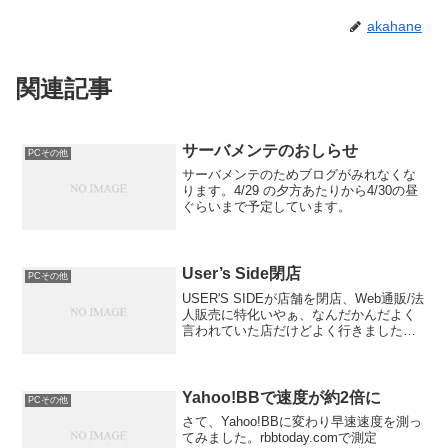
akahane
関連記事
サーバメンテのおしらせ
PCその他
サーバメンテのためブログがみれなくな
ります。4/29 の夕方あたりから4/30の昼
ぐらいまで予定しています。
User’s Side閉店
PCその他
USER'S SIDEが店舗を閉店、Web通販/法
人販売に特化いやぁ、なんだかんだよく
言われていた店だけどよく行きました。
初めての水冷パーツもここでここで買っ
たからなぁ。なんかアキバの老舗店がど
んどんつぶれていくなぁ
Yahoo!BBで速度が約2倍に
PCその他
さて、Yahoo!BBに変わり早速速度を測っ
てみました。rbbtoday.comで測定