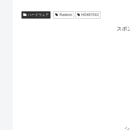
ハードウェア
Radeon
HD4870X2
スポ
シ