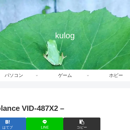
kulog
パソコン
ゲーム
ホビー
nce VID-487X2 –
はてブ
LINE
コピー