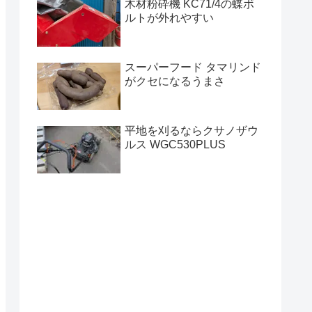
木材粉砕機 KC71/4の蝶ボ
ルトが外れやすい
スーパーフード タマリンド
がクセになるうまさ
平地を刈るならクサノザウ
ルス WGC530PLUS