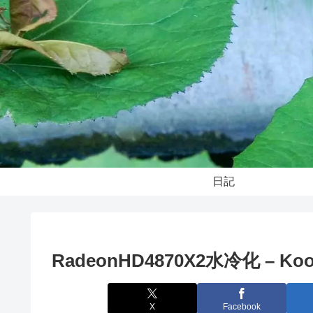
日記
RadeonHD4870X2水冷化 – Koola
X
Facebook