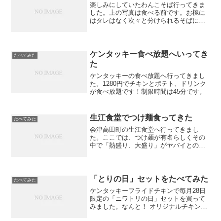
楽しみにしていたわんこそば行ってきま
した。上の写真は食べる前です。お椀に
はタレはなく次々と分けられるそばに
少々ついています。食べているうちにど
んどんタレが増えてくるので写真では少
ししか映ってないですが上の大鍋に捨て
ていきます。タレも飲んでた...
ケンタッキー食べ放題へいってき
たべてみた
た
ケンタッキーの食べ放題へ行ってきまし
た。1280円でチキンとポテト、ドリンク
が食べ放題です！制限時間は45分です。
生江食堂でつけ麺食ってきた
たべてみた
会津高田町の生江食堂へ行ってきまし
た。ここでは、つけ麺が有名らしくその
中で「熱盛り、大盛り」がヤバイとのこ
とでした。通常のつけ麺は麺が冷えてい
るため、スープが冷えてきておいしくな
いので麺もスープも熱くしたのが「熱盛
り」だそうです。そこでさら...
「とりの日」セットをたべてみた
たべてみた
ケンタッキーフライドチキンで毎月28日
限定の「ニワトリの日」セットを買って
みました。なんと！ オリジナルチキン4
本とクリスピー3本もついて990円と破格