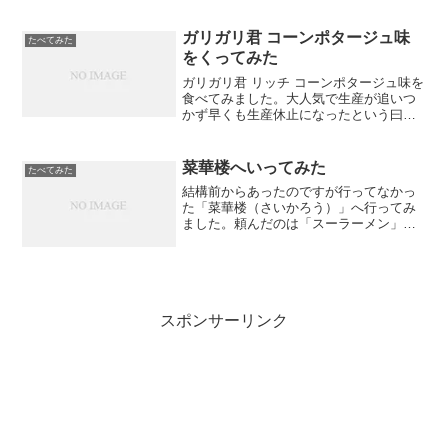
なのです！通常オリジナルチキンを3本で
850円と考えるとメチャメチャ安い！
ガリガリ君 コーンポタージュ味
たべてみた
をくってみた
ガリガリ君 リッチ コーンポタージュ味を
食べてみました。大人気で生産が追いつ
かず早くも生産休止になったという曰く
付きです。
菜華楼へいってみた
たべてみた
結構前からあったのですが行ってなかっ
た「菜華楼（さいかろう）」へ行ってみ
ました。頼んだのは「スーラーメン」、
予想外にでかいどんぶりにビックリ。
スポンサーリンク