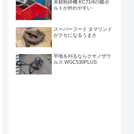
木材粉砕機 KC71/4の蝶ボ
ルトが外れやすい
スーパーフード タマリンド
がクセになるうまさ
平地を刈るならクサノザウ
ルス WGC530PLUS