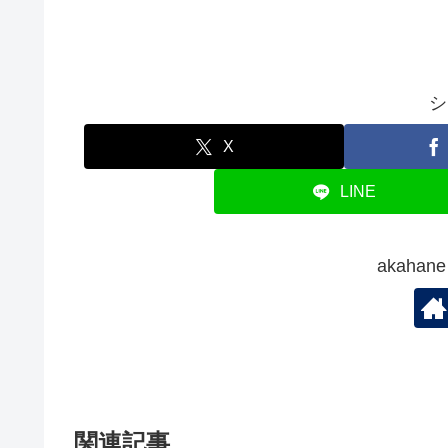
シ
X
LINE
akaha
関連記事