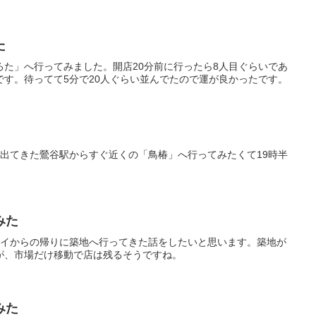
た
ろた」へ行ってみました。開店20分前に行ったら8人目ぐらいであ
です。待ってて5分で20人ぐらい並んでたので運が良かったです。
に出てきた鶯谷駅からすぐ近くの「鳥椿」へ行ってみたくて19時半
みた
タイからの帰りに築地へ行ってきた話をしたいと思います。築地が
が、市場だけ移動で店は残るそうですね。
みた