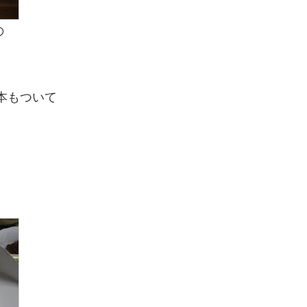
の
本もついて