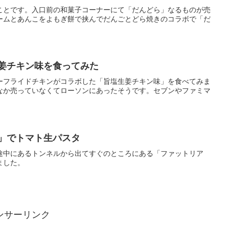
ことです。入口前の和菓子コーナーにて「だんどら」なるものが売
ームとあんこをよもぎ餅で挟んでだんごとどら焼きのコラボで「だ
生姜チキン味を食ってみた
ーフライドチキンがコラボした「旨塩生姜チキン味」を食べてみま
なか売っていなくてローソンにあったそうです。セブンやファミマ
と」でトマト生パスタ
途中にあるトンネルから出てすぐのところにある「ファットリア
ました。
ンサーリンク