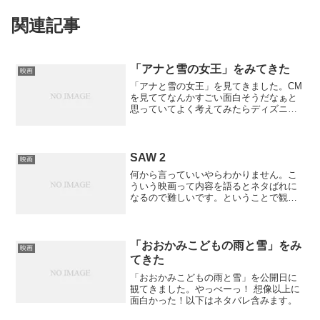
関連記事
「アナと雪の女王」をみてきた
映画
「アナと雪の女王」を見てきました。CM
を見ててなんかすごい面白そうだなぁと
思っていてよく考えてみたらディズニー
の映画を映画館で見たのは初めてかも！
SAW 2
映画
何から言っていいやらわかりません。こ
ういう映画って内容を語るとネタばれに
なるので難しいです。ということで観た
感想は「な、なんだってーっ！」という
結末でした。前作を観ておくのは必須で
す。総評：★★★★☆なぜ☆4つかは続き
に書いておきます。↓ネ...
「おおかみこどもの雨と雪」をみ
映画
てきた
「おおかみこどもの雨と雪」を公開日に
観てきました。やっべーっ！ 想像以上に
面白かった！以下はネタバレ含みます。