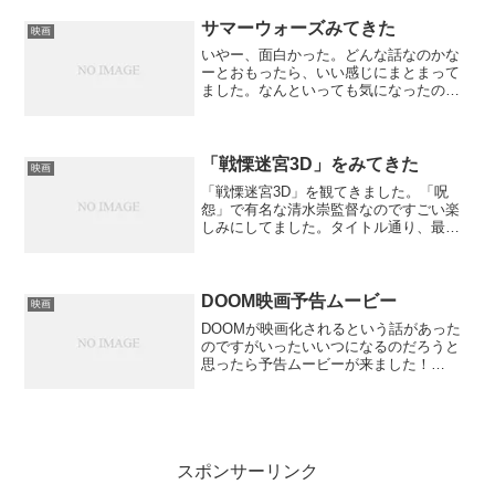
サマーウォーズみてきた
映画
いやー、面白かった。どんな話なのかな
ーとおもったら、いい感じにまとまって
ました。なんといっても気になったのは
カズマです。声がやたらかわいいっ！
「時かけ」でも多かったハァハァという
声なにこれえろい男の子役としても女の
子の声が強くて最高です。...
「戦慄迷宮3D」をみてきた
映画
「戦慄迷宮3D」を観てきました。「呪
怨」で有名な清水崇監督なのですごい楽
しみにしてました。タイトル通り、最近
増えてきた3D映画です。昔も赤と青のメ
ガネを使ったのもありましたがあれは目
が疲れるだけでいまいちでした。また出
現したと言うことは、か...
DOOM映画予告ムービー
映画
DOOMが映画化されるという話があった
のですがいったいいつになるのだろうと
思ったら予告ムービーが来ました！
DOOM3を映画化したようで雰囲気がゲー
ムそのものです。予告でがんがん使われ
る一人称視点がまたゲームのようで大興
奮！エネミーポイントに...
スポンサーリンク