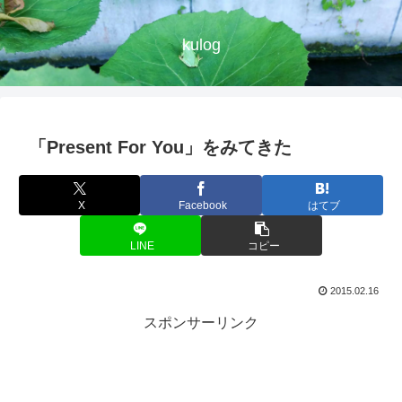
kulog
「Present For You」をみてきた
X
Facebook
はてブ
LINE
コピー
2015.02.16
スポンサーリンク