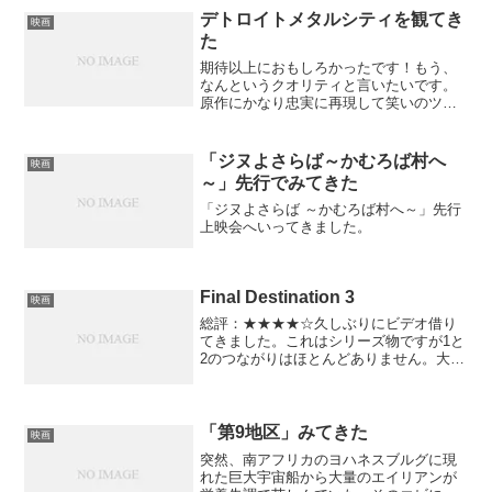
デトロイトメタルシティを観てき
映画
た
期待以上におもしろかったです！もう、
なんというクオリティと言いたいです。
原作にかなり忠実に再現して笑いのツボ
を押さえています。なんだかんだでDMC
すげぇかっこいい！！！グリとグラには
ちょっとがっかりしましたけどね・・・
「ジヌよさらば～かむろば村へ
映画
とにかく館内でみんな大...
～」先行でみてきた
「ジヌよさらば ～かむろば村へ～」先行
上映会へいってきました。
Final Destination 3
映画
総評：★★★★☆久しぶりにビデオ借り
てきました。これはシリーズ物ですが1と
2のつながりはほとんどありません。大筋
を言うと死の瞬間を予見した主人公がそ
の場から逃れることが出来たが、助かっ
た仲間が次々と不審な死を遂げて行くの
です。その「不審な死...
「第9地区」みてきた
映画
突然、南アフリカのヨハネスブルグに現
れた巨大宇宙船から大量のエイリアンが