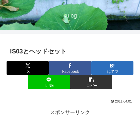
kulog
IS03とヘッドセット
X
Facebook
はてブ
LINE
コピー
2011.04.01
スポンサーリンク