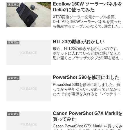
Ecoflow 160W ソーラーパネルを
家電製品
Delta2に使ってみた
XT60変換ソーラー充電ケーブル前回､
DELTA2と160Wソーラーパネルを買った
ら接続するケーブルがなくて､注文したら
速攻で送られてきました｡XT60変換ソー
ラー充電ケーブルは接続すると機密性が
高そうでよいのですが､取り外すときのツ
HTL23の動きがおかしい
家電製品
メが押...
最近、HTL23の動きがおかしいのです。
ポケットに入れていると妙に熱いなぁと
思い開くとブラウザのタブが100を超える
ほど勝手に開いていたりLINEやハングア
ウトに勝手に通話したりコメントしたり
ストップウォッチが走り続けたりしてい
るのです。
PowerShot S90を修理に出した
家電製品
PowerShot S90を修理に出しました。買
ってから半年ぐらいしか経っていなかっ
たのですが電源を入れると「バッテリー
を交換してください」とメッセージが出
て動かないのです。毎回、出るわけでは
ないのですがこのメッセージが出るとバ
ッテリーを挿...
Canon PowerShot G7X MarkIIを
家電製品
買ってみた
Canon PowerShot G7X MarkIIを買ってみ