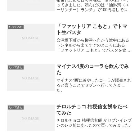
ってきました。頼んだのは「油淋鶏（ユ
ーリンチー）ランチ」で100円増しでスー
プをラーメンに変えられるということで
台湾ラーメンにしたところ、普通盛りの
ラーメンが出てきてビックリ。
「ファットリア こもと」でトマ
たべてみた
ト生パスタ
会津坂下町から柳津へ向かう途中にある
トンネルから出てすぐのところにある
「ファットリア こもと」でパスタを食べ
てきました。
マイナス4度のコーラを飲んでみ
たべてみた
た
マイナス4度に冷やしたコーラが販売され
ると言うことでセブンへ行ってきまし
た。
チロルチョコ 桔梗信玄餅をたべ
たべてみた
てみた
チロルチョコ 桔梗信玄餅 がセブンイレブ
ンのレジ前にあったので買ってみました｡