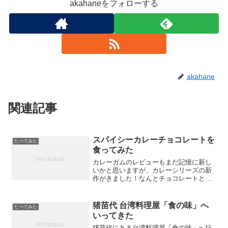
akahaneをフォローする
akahane
関連記事
スパイシーカレーチョコレートを
たべてみた
食ってみた
カレーガムのレビューもまだ記憶に新し
いかと思いますが、カレーシリーズの新
作がきました！なんとチョコレートとカ
レーの奇跡のコラボレーションです！そ
の名もスパイシーカレーチョコレート！
今回はプレゼントではなく普通に買いま
猪苗代 台湾料理屋「食の味」へ
たべてみた
した。送料が高いけど、溶...
いってきた
猪苗代にある台湾料理屋「食の味」へ行