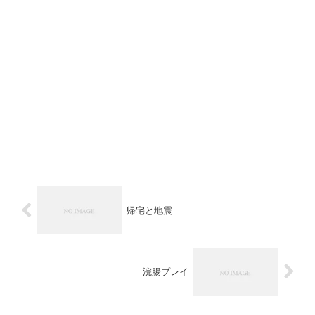
帰宅と地震
浣腸プレイ