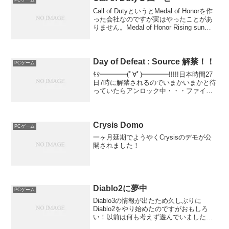
Call of DutyというとMedal of Honorを作
った会社なのですが実はやったことがあ
りません。Medal of Honor Rising sunを
PS2でやったぐらいなのです。あれは演
出がすごく、面白かったのですがいろい
ろ不...
Day of Defeat : Source 解禁！！
PCゲーム
ｷﾀ━━━━(ﾟ∀ﾟ)━━━━!!!!!日本時間27
日7時に解禁されるのでいまかいまかと待
っていたらアンロック中・・・ファイル
更新中・・・あーっ、そんなことやって
いるうちにそろそろ会社に行かない
と！！ようやく出来るようになったらサ
ーバいっぱ...
Crysis Domo
PCゲーム
一ヶ月延期でようやくCrysisのデモが公
開されました！
Diablo2に夢中
PCゲーム
Diablo3の情報が出たため久しぶりに
Diablo2をやり始めたのですがおもしろ
い！以前は何も考えず遊んでいましたが
今回はどのように育てるか考えてやるこ