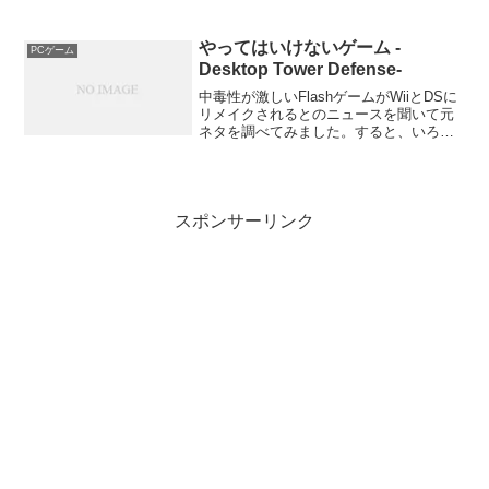
とにしました。今回チョイスしたのはア
サシンです。Dragon Taronをメインとし
た...
やってはいけないゲーム -
PCゲーム
Desktop Tower Defense-
中毒性が激しいFlashゲームがWiiとDSに
リメイクされるとのニュースを聞いて元
ネタを調べてみました。すると、いろい
ろなブログで中毒性の危険性を訴えてい
たり、忙しい人はやってはいけない！ と
か書かれていたりしました。そんなこと
を言われると...
スポンサーリンク