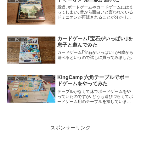
ボードゲーム
最近､ボードゲームやカードゲームにはま
ってしまい､昔から面白いと言われている
ドミニオンが再販されることが分かりな
んとか定価で手に入れることが出来まし
た｡
カードゲーム｢宝石がいっぱい｣を
ボードゲーム
息子と遊んでみた
カードゲーム｢宝石がいっぱい｣が4歳から
遊べるというので試しに買ってみました｡
KingCamp 六角テーブルでボー
ボードゲーム
ドゲームをやってみた
テーブルがなくて床でボードゲームをや
っていたのですが､どうも遊びづらくてボ
ードゲーム用のテーブルを探していまし
た｡
スポンサーリンク