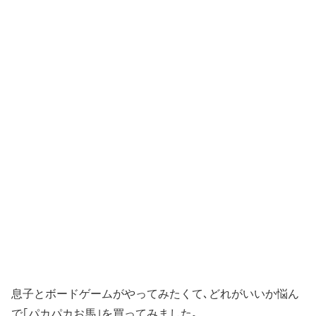
息子とボードゲームがやってみたくて､どれがいいか悩ん
で｢パカパカお馬｣を買ってみました｡