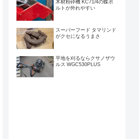
木材粉砕機 KC71/4の蝶ボ
ルトが外れやすい
スーパーフード タマリンド
がクセになるうまさ
平地を刈るならクサノザウ
ルス WGC530PLUS