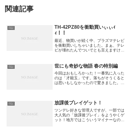
関連記事
TH-42PZ80を衝動買いぃぃｨ
日記
ｨ！！
最近、物買いが続く中、プラズマテレビ
を衝動買いしちゃいました。まぁ、テレ
ビが壊れたんでついでとも言えますけど
ね。写真はなんかうまく撮れませんでし
た。テレビを撮るのって難しい。で、買
ったTH-42PZ80ですが、ちょっとGear of
世にも奇妙な物語 春の特別編
日記
War...
今回はおもしろかった！一番気に入った
のは「才能玉」です。落ちがそうくると
は思いもしなかったので驚きました。最
近の特別編は妙にウケをねらった路線が
多くてがっかりしていたのですが今回は
すべての話の終わりがひねってあった
り、後味が悪かったりと「世...
放課後プレイゲット！
日記
ツンデレ好きな管理人ですが、一部では
大人気の「放課後プレイ」をようやくゲ
ット！地方ではこういうマイナーなのは
まったく売ってないので注文したわけで
す。・・・なにこのニヤニヤ漫画ｗｗｗ