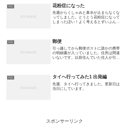
ｗ
花粉症になった
日記
先週からくしゃみと鼻水が止まらなくな
ってしました。とうとう花粉症になって
しまったぽい！よく考えるとずいぶん前
からそんなことはあったんですが午後ぐ
らいになると止まったりしてたので花粉
症じゃないだろうと思っていたのです。
でも不思議なのが屋内にい...
郵便
日記
引っ越してから郵便ポストに誰かの携帯
の明細書が入っていました。住所は間違
いないです。以前住んでいた住人が引っ
越した後転送依頼を出していなかったの
でしょう。・・・オレもだ。どうりで自
分の明細書がこないと思った。そう、年
賀状も！こういうときは転...
タイへ行ってみた1 出発編
日記
先週、タイへ行ってきました。更新日は
当日にしています。
スポンサーリンク