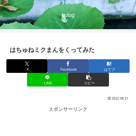
kulog
はちゅねミクまんをくってみた
X
Facebook
はてブ
LINE
コピー
2012.08.17
スポンサーリンク