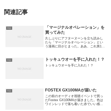
関連記事
「マージナルオペレーション」を
日記
買ってみた
久しぶりにアフターヌーンを立ち読みし
たら「マージナルオペレーション」とい
う漫画に目がとまった。ああ、これ第1話
だけ読んで気になるなと思ってたヤツ
だ・・・第8話を読んでみると面白いじゃ
ない！しかも、第一巻が出ているらし
トッキュウオーを手に入れた！？
日記
い。これは買わないと！
トッキュウオーを手に入れた！？
FOSTEX GX100MAが届いた
日記
この前のオーディオ視聴イベントで買っ
たFostex GX100MAが届きました。色は
ワインレッドで落ち着いた赤でいい感じ
です。