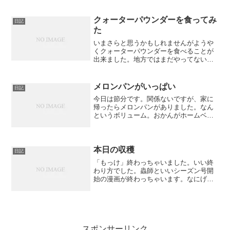
クォーターパウンダーを食ってみ
日記
た
いまさらと思うかもしれませんがようや
くクォーターパウンダーを食べることが
出来ました。地方ではまだやってないの
でお目にかかることがなかったのです。
大きさを比べるためチーズバーガーも隣
にあります。
メロンパンがいっぱい
日記
今日は節分です。関係ないですが、家に
帰ったらメロンパンがありました。なん
というボリューム。おかんがホームベー
カリーを使ってメロンパンを作ったそう
です。オーブンで軽く焼いて食べるとヤ
バい、うまい！できたての時はさらにう
まかったそうです。ホーム...
本日の収穫
日記
「もっけ」終わっちゃいました。いい終
わり方でした。蟲師といいシーズン号開
始の漫画が終わっちゃいます。なにげ
に、ラブやんも怪しい感じだったりもし
ます。「星守る犬」は書店でいっぱいポ
ップ付けて宣伝されてました。なんかこ
う推し勧められてるのをみる...
スポンサーリンク