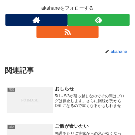
akahaneをフォローする
akahane
関連記事
おしらせ
日記
5/1～5/3が引っ越しなのでその間はブロ
グは停止します。さらに回線が光から
DSLになるので重くなるかもしれませ
ん。登り上り77Mbpsから800Kbpsのグレ
ードダウンです。がっかりだ！
ご飯が食いたい
日記
先週あたりに実家からの米がなくなっ