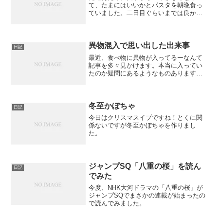
て、たまにはいいかとパスタを朝晩食っ
ていました。二日目ぐらいまでは良かっ
たのですが、三日目あたりからなにか胸
の中でもやもやとしたものが渦巻いてき
たのです。「ご飯が食いたい！」という
欲望です！ やはり日本人な...
異物混入で思い出した出来事
日記
最近、食べ物に異物が入ってるーなんて
記事を多々見かけます。本当に入ってい
たのか疑問にあるようなものありますけ
どね。そんな記事を見ていて、恐ろしい
出来事を思い出してしまいました。まだ
学生で一人暮らししていたときのことで
す。
冬至かぼちゃ
日記
今日はクリスマスイブですね！とくに関
係ないですが冬至かぼちゃを作りまし
た。
ジャンプSQ「八重の桜」を読ん
日記
でみた
今度、NHK大河ドラマの「八重の桜」が
ジャンプSQでまさかの連載が始まったの
で読んでみました。