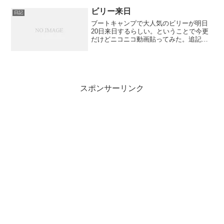
ビリー来日
日記
ブートキャンプで大人気のビリーが明日
20日来日するらしい。ということで今更
だけどニコニコ動画貼ってみた。追記：
動画が消されちゃったので変えてみた。
【ニコニコ動画】ビリーズブートキャン
プのビリーさん出演映画クリップ
スポンサーリンク