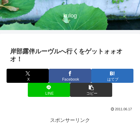
kulog
岸部露伴ルーヴルへ行くをゲットォォオ
オ！
X
Facebook
はてブ
LINE
コピー
2011.06.17
スポンサーリンク