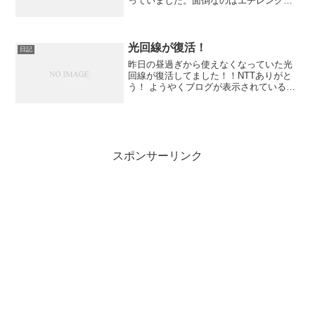
っていました。面倒なのはエチレングリ
コールは有害なので水道に流せないため
新聞紙やペット用のトイレで吸い取り、
燃えるゴミに捨てなくてはいけないこと
です。そこで、これからは...
光回線が復活！
日記
昨日の昼過ぎから使えなくなっていた光
回線が復活してました！！NTTありがと
う！ ようやくブログが表示されているこ
とでしょう。
スポンサーリンク