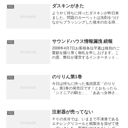
なんとか行くことにしたわけです。いつ
もは22時半ごろに到着で...
ダスキンがきた
日記
ようやく待ちに待ったダスキンが昨日来
ました。問題のカーペットは洗剤をつけ
ながらブラッシングした後水の出る掃除
機でぐいぐい掃除していました。ものの
10分ぐらいで終わったでしょうか。水で
濡れているので1日ぐらい放置しておくと
いいそうです。その後...
サウンドハウス情報漏洩 続報
日記
2008年4月7日お客様各位平素は格別のご
愛顧を賜り厚く御礼を申し上げます。こ
の度、弊社が運営するインターネットシ
ョッピングサイトの顧客データに外部か
らの不正アクセスがあり、お預かりして
おりましたお客様情報の一部が流出した
可能性が極めて高い...
のりりん第1巻
日記
今日は待ちに待った鬼頭莫宏「のりり
ん」第1巻の発売日です！とおもったら、
「シドニアの騎士」、「ああっ女神さま
っ」、「ピアノの森」といろいろ出てま
した。
注射器が売ってない
日記
ＰＣの水冷では、いままで不凍液である
エチレングリコールと精製水を混ぜて使