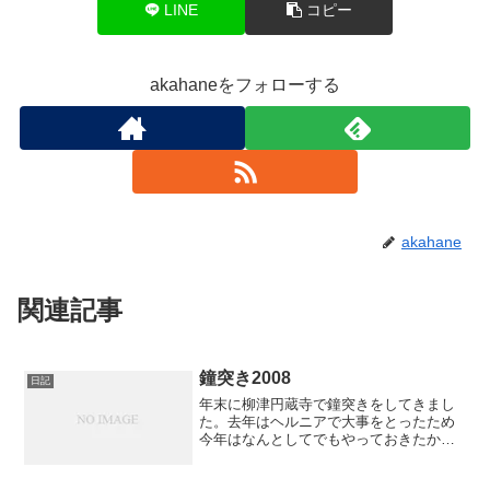
LINE
コピー
akahaneをフォローする
akahane
関連記事
鐘突き2008
日記
年末に柳津円蔵寺で鐘突きをしてきまし
た。去年はヘルニアで大事をとったため
今年はなんとしてでもやっておきたかっ
たのです。それなのにいきなりすごい大
雪！友達も乗り気でありません。でも、