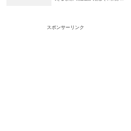
りましたが渋滞もなく結構あっさりつき
ました。写真は津軽パーキング入り口に
あったミニねぶたです。なお、記事が長
くなりそうなので複数に...
スポンサーリンク