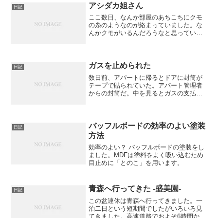
たので、とりあえずビル...
アシダカ姐さん
日記
ここ数日、なんか部屋のあちこちにクモ
の糸のようなのが絡まっていました。な
んかクモがいるんだろうなと思っていた
のですが今日見てしまったのです！部屋
でテレビを見ているとサーッとなにかが
素早く動いている物がありました。なん
だあれ！ すげぇでかい！...
ガスを止められた
日記
数日前、アパートに帰るとドアに封筒が
テープで貼られていた。アパート管理者
からの封筒だ。中を見るとガスの支払先
の変更がされていないので9/4までに変更
手続きをしないとガスを止めますと書い
てあった。そして、これまで使用したガ
ス代の請求書を送りま...
バッフルボードの効率のよい塗装
日記
方法
効率のよい？ バッフルボードの塗装をし
ました。MDFは塗料をよく吸い込むため
目止めに「とのこ」を用います。
青森へ行ってきた -盛美園-
日記
この盆連休は青森へ行ってきました。一
泊二日という短期間でしたがいろいろ見
てきました。高速道路でおよそ6時間かか