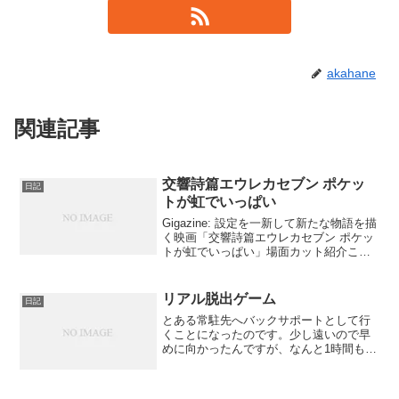
akahane
関連記事
交響詩篇エウレカセブン ポケッ
日記
トが虹でいっぱい
Gigazine: 設定を一新して新たな物語を描
く映画「交響詩篇エウレカセブン ポケッ
トが虹でいっぱい」場面カット紹介これ
はみたい！ でも、こんな時期までこっち
にいないのが残念なところです。それに
しても、結構放送してから経ってたんで
リアル脱出ゲーム
日記
すね。
とある常駐先へバックサポートとして行
くことになったのです。少し遠いので早
めに向かったんですが、なんと1時間も早
く着いてしまいました。ですが、いまい
ち場所がわからず本当にこの場所でいい
のかわからないのと便意をもようしてい