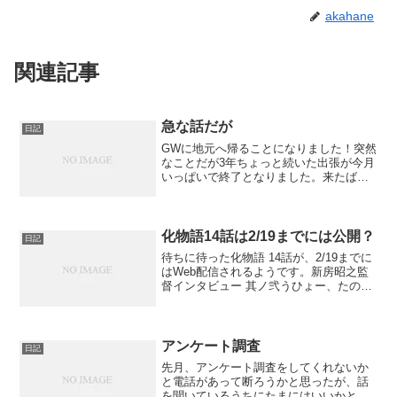
akahane
関連記事
急な話だが
日記
GWに地元へ帰ることになりました！突然
なことだが3年ちょっと続いた出張が今月
いっぱいで終了となりました。来たばか
りの時ははやく帰りたいと思っていた
が、実際帰るとなると感慨深いもので
す。地元帰ってもなんもないからな
ぁ・・・
化物語14話は2/19までには公開？
日記
待ちに待った化物語 14話が、2/19までに
はWeb配信されるようです。新房昭之監
督インタビュー 其ノ弐うひょー、たのし
みです。追記：2010/02/21 配信されてな
い・・・つばさキャット上の発売日にで
も合わせるのかな・・・
アンケート調査
日記
先月、アンケート調査をしてくれないか
と電話があって断ろうかと思ったが、話
を聞いているうちにたまにはいいかと思