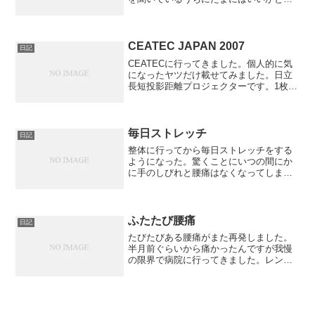
い承諾した。そのアンケート用紙が今日
届いたわけだが・・・すんげぇボリュー
ム！ B3ぐらいの用紙が40ページ近く！1
ページで2ページ分...
CEATEC JAPAN 2007
日記
CEATECに行ってきました。個人的に気
になったヤツだけ載せてみました。日立
長短投影距離プロジェクターです。1枚目
ではよく分からないので2枚目を見ていた
だくと分かるかと思うのですがガラスを
使って短距離で写すことができるプロジ
ェクターです。設...
毎日ストレッチ
日記
整体に行ってから毎日ストレッチをする
ようになった。驚くことにいつの間にか
に手のしびれと腰痛はなくなってしまっ
た。マジですげぇ！問題は腰痛をかばう
ためなのか右足の筋肉と筋が凝り固まっ
ていることだ。もともと身体は硬い方だ
ったんだけど前屈が170...
ふたたび腰痛
日記
たびたびある腰痛がまた再発しました。
半月前ぐらいから痛かったんですが我慢
の限界で病院に行ってきました。レント
ゲン写真を見ながら説明されたの
は・・・医師「5番目と6番目の背骨の隙
間がせまいのが見えますか」医師「たぶ
ん、これが椎間板を押している...