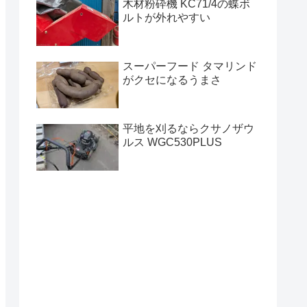
木材粉砕機 KC71/4の蝶ボ
ルトが外れやすい
スーパーフード タマリンド
がクセになるうまさ
平地を刈るならクサノザウ
ルス WGC530PLUS