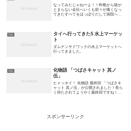
なってみたじゃねーよ！！昨晩から咳が
とまらない会社へいくも節々が痛くなっ
てきたすべてをほっぽりだして病院へ行
ってみたら…
タイへ行ってきた5 水上マーケッ
日記
ト
ダムナンサドワックの水上マーケットへ
行ってきました。
化物語 「つばさキャット 其ノ
日記
伍」
ヒャッホイ！ 化物語 最終回 「つばさキ
ャット 其ノ伍」が公開されました！長ら
く待たされてようやく最終回ですね！な
にげにCMにびっくり！ 猫物語なんて出
るんだ！GWの話だそうです。うわー、読
んでみてー！！やっぱ、アニメで傷物語
やるのかなあっ...
スポンサーリンク