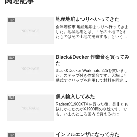
関連記事
地産地消まつりへいってきた
日記
会津若松市 地産地消まつりへ行ってきま
した。地産地消とは、「その土地でとれ
たものはその土地で消費する」というこ
とでいろいろな土地柄の食べ物の紹介や
作り方などが出店されています。安い野
菜とか出店とか目白押しです。親が出店
してたから見に行ったと...
Black&Decker 作業台を買ってみ
日記
た
Black&Decker Workmate 225を買いまし
た。ステップ付き作業台です。天板は可
動式でクリップを利用して材料を固定で
きます。バッフルボードの作成に利用す
る予定です。
個人輸入してみた
日記
RadeonX1900XTXを買った後、是非とも
欲しかったのがX1900用の水枕です。で
も、いまのところ国内で買えるのは
Alphacool NexXxo SNVXP-3 ATI
X1800/X1900だけです。これはVRMが冷
却できないため...
インフルエンザになってみた
日記