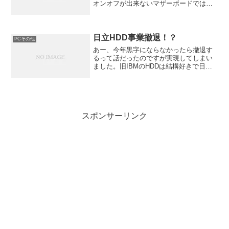
オンオフが出来ないマザーボードでは昔
のバージョンを使い続けるしかありませ
ん。その回避策がありました。Phenom
ohne TLB-FixみたところCrystal...
日立HDD事業撤退！？
PCその他
あー、今年黒字にならなかったら撤退す
るって話だったのですが実現してしまい
ました。旧IBMのHDDは結構好きで日立
になってからも買い続けて今年はちょっ
とでも貢献しようと日立のHDDばかり買
っていたのですが一庶民が買ってるぐら
いじゃどうにもなら...
スポンサーリンク