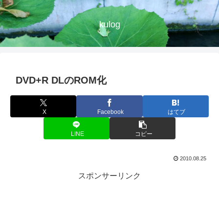
kulog
DVD+R DLのROM化
X
Facebook
はてブ
LINE
コピー
2010.08.25
スポンサーリンク