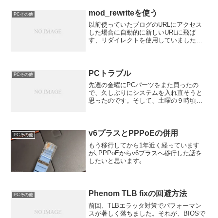
mod_rewriteを使う
PCその他
以前使っていたブログのURLにアクセス
した場合に自動的に新しいURLに飛ば
す、リダイレクトを使用していましたが
mod_rewriteという便利なモジュールがあ
ることを知り使ってみました。http.conf
に直接書くことと.htaccess...
PCトラブル
PCその他
先週の金曜にPCパーツをまた買ったの
で、久しぶりにシステムを入れ直そうと
思ったのです。そして、土曜の９時頃か
ら・・・・日曜の３時まで、PCをいじっ
ていたのですがOSがおそろしく不安定な
のです！！！！！１１その間に待ちに待
ったTEPCOひかり...
v6プラスとPPPoEの併用
PCその他
もう移行してから1年近く経っています
が､PPPoEからv6プラスへ移行した話を
したいと思います｡
Phenom TLB fixの回避方法
PCその他
前回、TLBエラッタ対策でパフォーマン
スが著しく落ちました。それが、BIOSで