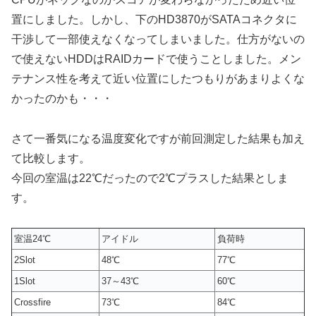
置にしました。しかし、下のHD3870がSATAコネクタに
干渉して一部使えなくなってしまいました。仕方がないの
で使えないHDDはRAIDカードで使うことしました。メン
テナンス性を考えて近い位置にしたつもりがあまりよくな
かったのかも・・・
さて一番気になる温度変化ですが前回測定した結果も加え
て比較します。
今回の室温は22℃だったので2℃プラスした結果としま
す。
室温24℃
アイドル
負荷時
2Slot
48℃
77℃
1Slot
37～43℃
60℃
Crossfire
73℃
84℃