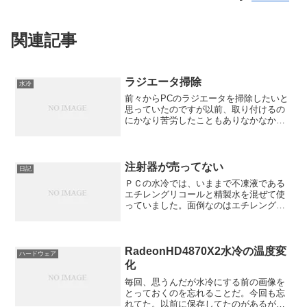
関連記事
ラジエータ掃除
水冷
前々からPCのラジエータを掃除したいと
思っていたのですが以前、取り付けるの
にかなり苦労したこともありなかなか行
うことが出来ませんでした。そこで、ち
ょっといいアイディアがあったので掃除
も兼ねて実行してみることにしました。
注射器が売ってない
日記
ＰＣの水冷では、いままで不凍液である
エチレングリコールと精製水を混ぜて使
っていました。面倒なのはエチレングリ
コールは有害なので水道に流せないため
新聞紙やペット用のトイレで吸い取り、
燃えるゴミに捨てなくてはいけないこと
です。そこで、これからは...
RadeonHD4870X2水冷の温度変
ハードウェア
化
毎回、思うんだが水冷にする前の画像を
とっておくのを忘れることだ。今回も忘
れてた。以前に保存してたのがあるが気