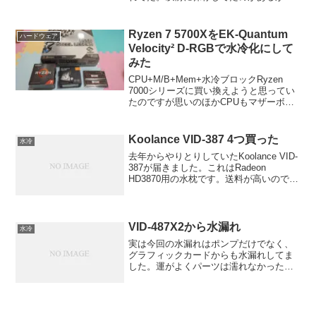
温が違うので二つ並べるのは紛らわし
い。しかたがないのでCatalyst8.9にした
ときの温度変化をうｐ起動後十数分アイ
Ryzen 7 5700XをEK-Quantum
ハードウェア
ドルベンチを一...
Velocity² D-RGBで水冷化にして
みた
CPU+M/B+Mem+水冷ブロックRyzen
7000シリーズに買い換えようと思ってい
たのですが思いのほかCPUもマザーボー
ドも高くて､安価になってきたAM4にする
ことにしました｡
Koolance VID-387 4つ買った
水冷
去年からやりとりしていたKoolance VID-
387が届きました。これはRadeon
HD3870用の水枕です。送料が高いのでま
とめて4つ購入です。箱が無駄に大きく、
そのせいで送料が高かったのかも・・・
中を開けてみると実に高級感あふれる...
VID-487X2から水漏れ
水冷
実は今回の水漏れはポンプだけでなく、
グラフィックカードからも水漏れしてま
した。運がよくパーツは濡れなかったの
ですが、焦りました。フィッティングが
緩んでるのかなと思いプライヤで締め付
けたらどんどんグラグラになっていくじ
ゃないですか！買ったばか...