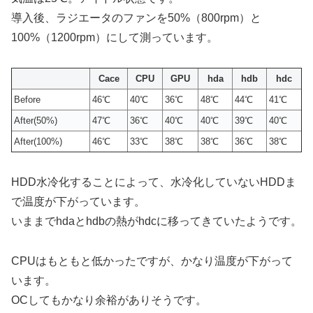
導入後、ラジエータのファンを50%（800rpm）と
100%（1200rpm）にして測っています。
Cace
CPU
GPU
hda
hdb
hdc
Before
46℃
40℃
36℃
48℃
44℃
41℃
After(50%)
47℃
36℃
40℃
40℃
39℃
40℃
After(100%)
46℃
33℃
38℃
38℃
36℃
38℃
HDD水冷化することによって、水冷化していないHDDま
で温度が下がっています。
いままでhdaとhdbの熱がhdcに移ってきていたようです。
CPUはもともと低かったですが、かなり温度が下がって
います。
OCしてもかなり余裕がありそうです。