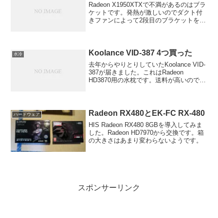
Radeon X1950XTXで不満があるのはブラ
ケットです。発熱が激しいのでダクト付
きファンによって2段目のブラケットを通
って排気されるように出来ています。そ
のためPCI-Express x16のすぐ下にあるス
ロットが使えません。ですが、...
Koolance VID-387 4つ買った
水冷
去年からやりとりしていたKoolance VID-
387が届きました。これはRadeon
HD3870用の水枕です。送料が高いのでま
とめて4つ購入です。箱が無駄に大きく、
そのせいで送料が高かったのかも・・・
中を開けてみると実に高級感あふれる...
Radeon RX480とEK-FC RX-480
ハードウェア
HIS Radeon RX480 8GBを導入してみま
した。Radeon HD7970から交換です。箱
の大きさはあまり変わらないようです。
スポンサーリンク