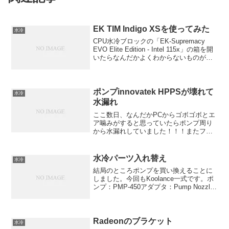
EK TIM Indigo XSを使ってみた
水冷
CPU水冷ブロックの「EK-Supremacy
EVO Elite Edition - Intel 115x」の箱を開
いたらなんだかよくわからないものが入
っていました。
ポンプinnovatek HPPSが壊れて
水冷
水漏れ
ここ数日、なんだかPCからゴボゴボとエ
ア噛みがすると思っていたらポンプ周り
から水漏れしていました！！！またフィ
ティングを閉め忘れたのかと確認しまし
たがよく分かりません。どこからともな
く漏れてくるのです。・・・よーくとみ
水冷パーツ入れ替え
水冷
るとフィッティングちか...
結局のところポンプを買い換えることに
しました。今回もKoolance一式です。ポ
ンプ：PMP-450アダプタ：Pump Nozzle
Base for PMP-450CPUブロック：CPU-
340PMP-450のフィッティングはG1/2な
の...
Radeonのブラケット
水冷