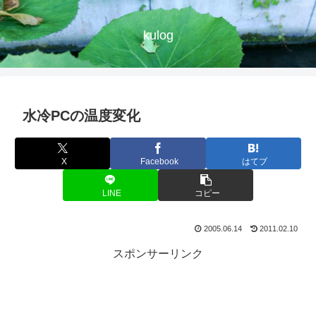
kulog
水冷PCの温度変化
X
Facebook
はてブ
LINE
コピー
2005.06.14
2011.02.10
スポンサーリンク