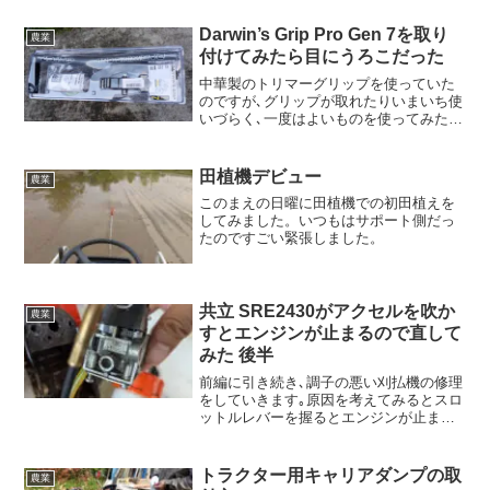
Darwin’s Grip Pro Gen 7を取り
農業
付けてみたら目にうろこだった
中華製のトリマーグリップを使っていた
のですが､グリップが取れたりいまいち使
いづらく､一度はよいものを使ってみたい
とDarwin's Grip Pro Gen7を買ってみまし
た｡
田植機デビュー
農業
このまえの日曜に田植機での初田植えを
してみました。いつもはサポート側だっ
たのですごい緊張しました。
共立 SRE2430がアクセルを吹か
農業
すとエンジンが止まるので直して
みた 後半
前編に引き続き､調子の悪い刈払機の修理
をしていきます｡原因を考えてみるとスロ
ットルレバーを握るとエンジンが止ま
る… キャブレター､マフラー､ピストンと
掃除をしても直らない｡でもやっぱりスロ
ットルレバーに直接関わるキャブレター
トラクター用キャリアダンプの取
農業
がおかしいのでは...