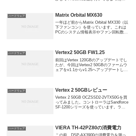
です! 対策としてレンズ傷防止リングを取
り付けてみました｡
Matrix Orbital MX630
ハードウェア
一年ほど前からMatrix Orbital MX330（以
下ファンコン）を使っています。これは
PCのシステム情報表示やファン回転数の
コントロールしたり温度測定、その情報
を元にPCの電源を切ったりといろいろ操
作もできます。そんな遊べるPCパー...
Vertex2 50GB FW1.25
ハードウェア
前回はVertex 120GBのアップデートでし
たが、今回はVertex2 50GBのファームウ
ェアをv1.1からv1.25へアップデートしま
した。画像も比較しやすいように並べて
みました。左がv1.1で右がv1.25です。意
外だったのはシー...
Vertex 2 50GBレビュー
ハードウェア
Vertex 2 50GB OCZSSD2-2VTX50Gを買
ってみました。コントローラはSandforce
SF-1200シリーズを使っています。ラン
ダムが強いとの噂ですがどうでしょう
か。
VIERA TH-42PZ80の消費電力
ハードウェア
この前、DSP-AX3900の消費電力を測っ