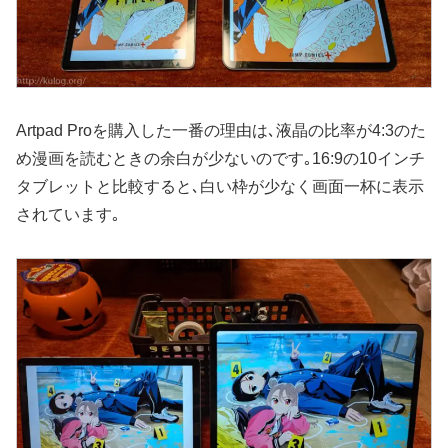
Artpad Proを購入した一番の理由は､液晶の比率が4:3のた
め漫画を読むときの余白が少ないのです｡16:9の10インチ
タブレットと比較すると､白い枠が少なく画面一杯に表示
されています｡