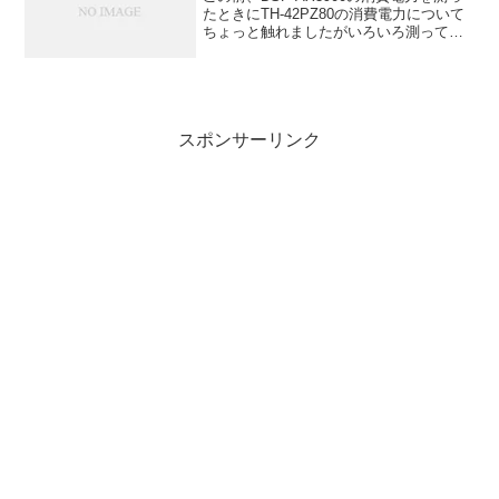
たときにTH-42PZ80の消費電力について
ちょっと触れましたがいろいろ測ってみ
たので載せてみます。TH-42PZ80の設定
で輝度を変えて？消費電力を押さえられ
ます。選択できるのは標準、減1、減2...
スポンサーリンク