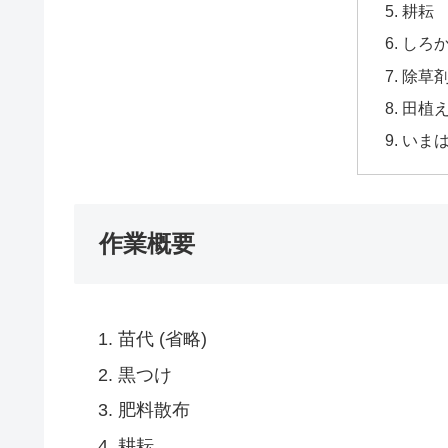
耕耘
しろ
除草
田植
いま
作業概要
苗代 (省略)
黒つけ
肥料散布
耕耘