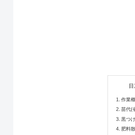
目
作業
苗代(
黒つ
肥料