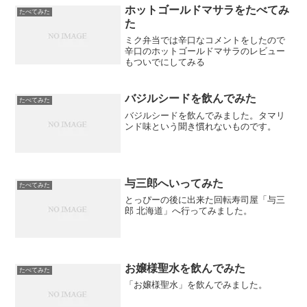
てもうまそう。店員「石...
ホットゴールドマサラをたべてみ
たべてみた
た
ミク弁当では辛口なコメントをしたので
辛口のホットゴールドマサラのレビュー
もついでにしてみる
バジルシードを飲んでみた
たべてみた
バジルシードを飲んでみました。タマリ
ンド味という聞き慣れないものです。
与三郎へいってみた
たべてみた
とっぴーの後に出来た回転寿司屋「与三
郎 北海道」へ行ってみました。
お嬢様聖水を飲んでみた
たべてみた
「お嬢様聖水」を飲んでみました。