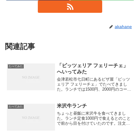
akahane
関連記事
「ピッツェリア フェリーチェ」
たべてみた
へいってみた
会津若松市七日町にあるピザ屋「ピッツ
ェリア フェリーチェ」でたべてきまし
た。ランチでは1500円、2000円のコース
があります。会津ではちょっと高めの値
段設定ですが、ピザならそれぐらいなの
かな。
米沢牛ランチ
たべてみた
ちょっと昼飯に米沢牛を食べてきまし
た。ランチ定食1000円で食えるとのこと
で前から目を付けていたのです。注文し
てしばらくしたら、表面が焼かれた米沢
牛が焼き石に乗せられて来ました。すで
にスライスされていて赤身が見える。と