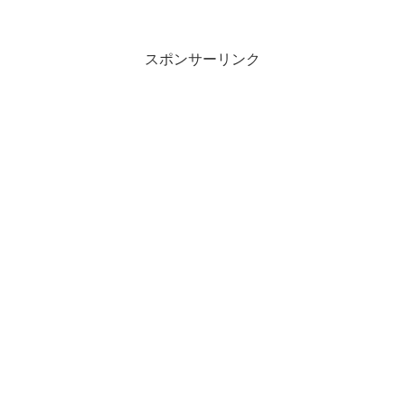
メガポテトとL、M、Sすべて買ってみま
した。ウワサではメガポテトはポテト
M、2個分ということです...
スポンサーリンク