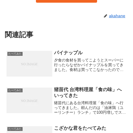
akahane
関連記事
パイナップル
たべてみた
夕食の食材を買ってこようとスーパーに
行ったらなぜかパイナップルを買ってき
ました。食材は買ってこなかったので夕
食は余っていたそうめんにしました。う
まかったです。さて、問題のパイナップ
ルですが、缶詰は買ったことはあります
が生のまま一個買ったのは...
猪苗代 台湾料理屋「食の味」へ
たべてみた
いってきた
猪苗代にある台湾料理屋「食の味」へ行
ってきました。頼んだのは「油淋鶏（ユ
ーリンチー）ランチ」で100円増しでスー
プをラーメンに変えられるということで
台湾ラーメンにしたところ、普通盛りの
ラーメンが出てきてビックリ。
こざかな君をたべてみた
たべてみた