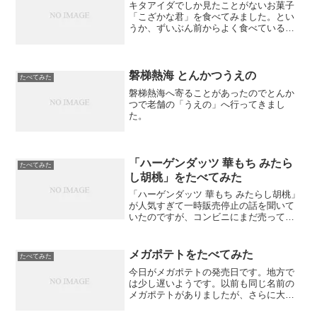
キタアイダでしか見たことがないお菓子
「こざかな君」を食べてみました。とい
うか、ずいぶん前からよく食べているス
ナック菓子です。見た目はパッとしない
のに驚くほどうまいのです！
磐梯熱海 とんかつうえの
たべてみた
磐梯熱海へ寄ることがあったのでとんか
つで老舗の「うえの」へ行ってきまし
た。
「ハーゲンダッツ 華もち みたら
たべてみた
し胡桃」をたべてみた
「ハーゲンダッツ 華もち みたらし胡桃」
が人気すぎて一時販売停止の話を聞いて
いたのですが、コンビニにまだ売ってる
じゃないですか！ みたらし胡桃しかあり
ませんでしたが、さっそく食べてみまし
た。
メガポテトをたべてみた
たべてみた
今日がメガポテトの発売日です。地方で
は少し遅いようです。以前も同じ名前の
メガポテトがありましたが、さらに大き
くなって帰ってきました！とりあえず、