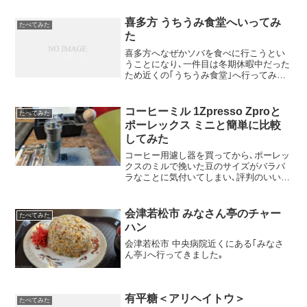
喜多方 うちうみ食堂へいってみ
たべてみた
た
喜多方へなぜかソバを食べに行こうとい
うことになり､一件目は冬期休暇中だった
ため近くの｢うちうみ食堂｣へ行ってみま
した｡
コーヒーミル 1Zpresso Zproと
たべてみた
ポーレックス ミニと簡単に比較
してみた
コーヒー用濾し器を買ってから､ポーレッ
クスのミルで挽いた豆のサイズがバラバ
ラなことに気付いてしまい､評判のいい
1Zpresso社のZproを買ってみました｡いま
だとK-UltraがよさげでしたがあえてZpro
にしてみました｡
会津若松市 みなさん亭のチャー
たべてみた
ハン
会津若松市 中央病院近くにある｢みなさ
ん亭｣へ行ってきました｡
有平糖＜アリヘイトウ＞
たべてみた