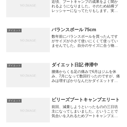
近頃、ブートキャンプの成果をよく聞か
れるようになりました。そのため結構プ
レッシャーになってたりもします。実は
また座骨神経痛が再発してきて実際には
1.5ヶ月ぐらいしかやってないです。なん
となく痩せると腰痛が出ているような気
がしてます。太ってた...
バランスボール 75cm
ダイエット
数年前にバランスボールを買ったんです
がサイズが小さて使いにくくて使ってい
ませんでした。自分のサイズに合う物と
なると75cmあたりになります。このサイ
ズになるとなぜか安い値段で売っていな
いのでどうせならと高いヤツを買ってき
ました。Thera-...
ダイエット日記 停滞中
ダイエット
腰痛からくる足の痛みで6月はジムを休
み、7月になって数回行ったのですが、痛
みは増すばかりなんだかダイエットする
モチベーションがかなり下がってきまし
た。実際、毎月の測定も体重しか行って
いないのも大きいです。最低でも体脂肪
を知りたいのですが新し...
ビリーズブートキャンプエリート
ダイエット
前回、減量しようといったものの三日坊
主になってしまいました。ということで
気合いを入れるためブートキャンプエリ
ートを今更買いました。といっても日本
語字幕版は出たばかりです！付属品はウ