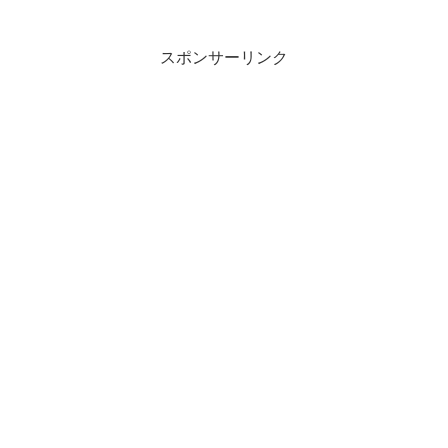
ェイト付きのビリーバンドとビリーカレ
ンダーそして、肝心のエリ...
スポンサーリンク