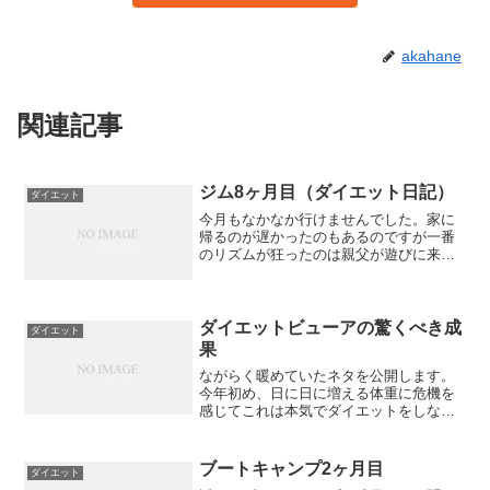
akahane
関連記事
ジム8ヶ月目（ダイエット日記）
ダイエット
今月もなかなか行けませんでした。家に
帰るのが遅かったのもあるのですが一番
のリズムが狂ったのは親父が遊びに来て
いて夕食を食べ過ぎてしまうのです。結
果、ジムに行くたび体重が増えていきま
す！78kg・・・79kg・・・80kg！！とう
とう80kg...
ダイエットビューアの驚くべき成
ダイエット
果
ながらく暖めていたネタを公開します。
今年初め、日に日に増える体重に危機を
感じてこれは本気でダイエットをしない
といけないと思い体重とかの管理ソフト
がないかなとAndroidアプリを探していた
ところダイエットビューアを見つけまし
ブートキャンプ2ヶ月目
ダイエット
た。