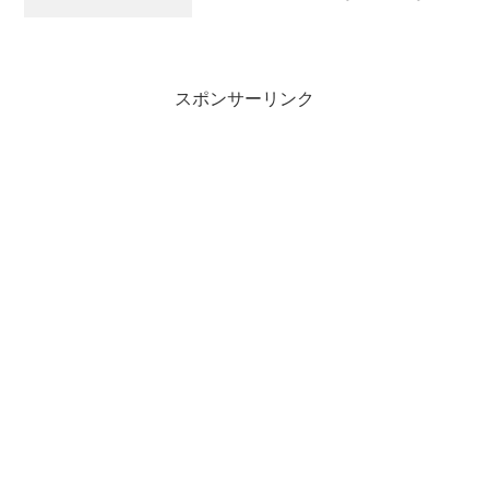
IYHしちゃいました。公式サイト：エクサ
ボディ アブサークルプロ
スポンサーリンク