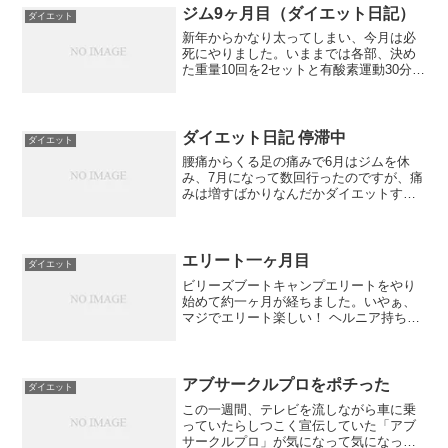
きました。そういやテンテ...
ジム9ヶ月目（ダイエット日記）
ダイエット
新年からかなり太ってしまい、今月は必
死にやりました。いままでは各部、決め
た重量10回を2セットと有酸素運動30分程
度でした。そこを1セット目は10回が限界
の重量で行い、2セット目は8回と回数を
減らしてみました。実際、2セット目も10
回は出来...
ダイエット日記 停滞中
ダイエット
腰痛からくる足の痛みで6月はジムを休
み、7月になって数回行ったのですが、痛
みは増すばかりなんだかダイエットする
モチベーションがかなり下がってきまし
た。実際、毎月の測定も体重しか行って
いないのも大きいです。最低でも体脂肪
を知りたいのですが新し...
エリート一ヶ月目
ダイエット
ビリーズブートキャンプエリートをやり
始めて約一ヶ月が経ちました。いやぁ、
マジでエリート楽しい！ ヘルニア持ちと
しては激しすぎないところが！で、結構
この一ヶ月で結構痩せました。初めの半
月ほどは逆に体重が増えたぐらいでした
が一ヶ月ぐらいしてから...
アブサークルプロをポチった
ダイエット
この一週間、テレビを流しながら車に乗
っていたらしつこく宣伝していた「アブ
サークルプロ」が気になって気になって