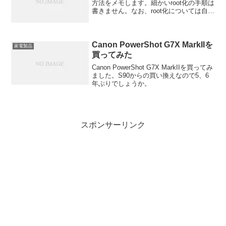
方法をメモします。細かいroot化の手順は
書きません。なお、root化については自己
責任です。なにが起きても責任はとれま
せん。> adb shell /data/local/is03break
と...
Canon PowerShot G7X MarkIIを
家電製品
買ってみた
Canon PowerShot G7X MarkIIを買ってみ
ました。S90からの買い換えなので5、6
年ぶりでしょうか。
スポンサーリンク