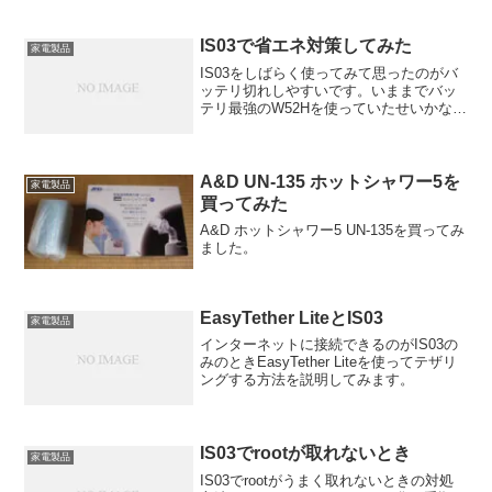
ならないかもしれません。設定はこち
ら・ HDMI機器制御「切」・ BS/CSアン
テナ...
IS03で省エネ対策してみた
家電製品
IS03をしばらく使ってみて思ったのがバ
ッテリ切れしやすいです。いままでバッ
テリ最強のW52Hを使っていたせいかなお
さらそう感じてしまいます。そこで省エ
ネ対策のアプリの紹介してみます。ほと
んどマモノさんのところと、ほとんど同
じなんですけどね...
A&D UN-135 ホットシャワー5を
家電製品
買ってみた
A&D ホットシャワー5 UN-135を買ってみ
ました。
EasyTether LiteとIS03
家電製品
インターネットに接続できるのがIS03の
みのときEasyTether Liteを使ってテザリ
ングする方法を説明してみます。
IS03でrootが取れないとき
家電製品
IS03でrootがうまく取れないときの対処