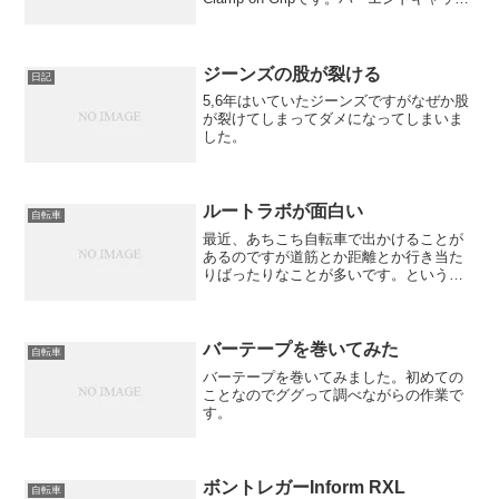
が一個しか付いてなかった・・・
ジーンズの股が裂ける
日記
5,6年はいていたジーンズですがなぜか股
が裂けてしまってダメになってしまいま
した。
ルートラボが面白い
自転車
最近、あちこち自転車で出かけることが
あるのですが道筋とか距離とか行き当た
りばったりなことが多いです。という
か、いつもそうです。そのせいか、途中
で「うわー、きつすぎるー」ってことが
何度もありました。一番多いことが高低
差が分からないので、「この...
バーテープを巻いてみた
自転車
バーテープを巻いてみました。初めての
ことなのでググって調べながらの作業で
す。
ボントレガーInform RXL
自転車