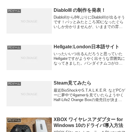
な？
DiabloIII の制作を発表！
PCゲーム
DiabloIIから8年ぶりにDiabloIIIが出るそう
です！パッとみたところ3Dになったぐら
いしか分かりませんが、いままでの雰囲
気を保ったままでとてもおもしろそうで
す。でもまぁ、Blizzardのことだからいつ
発売になるのか分かりません...
Hellgate:London日本語サイト
PCゲーム
いったいいつ出るんだろうと思っていた
Hellgateですがようやく出そうな雰囲気に
なってきました。バンダイナムコがロー
カライズするようで字幕まで入っていま
す。これは期待できそうです！はじめ
FPSという話でしたが完全にTPSになっ
た模様。ぬる...
Steam見てみたら
PCゲーム
最近BioShockやS.T.A.L.K.E.R. などPCゲ
ーに夢中で4gamerを見ていたらようやく
Half-Life2 Orange Boxの発売日が決まっ
たということで久々にSteamでも見てみ
ました。そしたら・・・BioShock...
XBOX ワイヤレスアダプター for
PCゲーム
Windows 10のドライバ導入方法