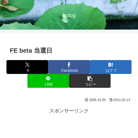
kulog
FE beta 当選日
X
Facebook
はてブ
LINE
コピー
2005.10.20
2011.02.13
スポンサーリンク