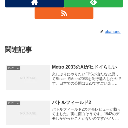
akahane
関連記事
Metro 2033のAIがヒドイらしい
PCゲーム
久しぶりにやりたいFPSが出たなと思っ
てSteamでMetro2033を先行購入したので
す。日本での公開は3/20ですごい楽しみ
にしていたのですがこんなニュースが･･･
オレ的ゲーム速報＠刃：これはひどい…
Xbox360『Metro 2033...
バトルフィールド2
PCゲーム
バトルフィールド2のデモレビューが載っ
てました。実に面白そうです。1942のデ
モしかやったことがないのですがノリは
同じようでとにかく特攻しまくれるよう
です。ウルフェンシュタインと似てるか